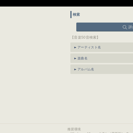
検索
詳
【音楽50音検索】
アーティスト名
楽曲名
アルバム名
推奨環境