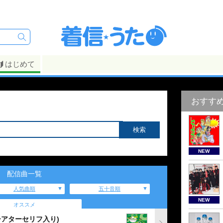
はじめて
おすす
NEW
配信曲一覧
人気曲順
五十音順
NEW
オススメ
シアターセリフ入り)