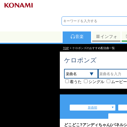
音楽
インフォ
TOP
> ケロポンズのおすすめ配信曲一覧
ケロポンズ
着うた
シングル
ムービー
新曲順
どこどこ?アンディちゃん(パネル