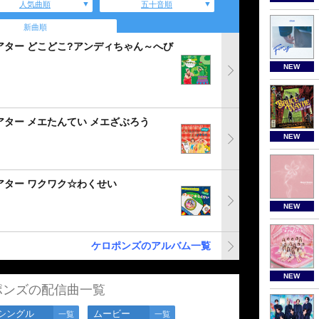
人気曲順
五十音順
新曲順
アター どこどこ?アンディちゃん～へび
NEW
アター メエたんてい メエざぶろう
NEW
アター ワクワク☆わくせい
NEW
ケロポンズのアルバム一覧
NEW
ポンズの配信曲一覧
シングル
ムービー
一覧
一覧