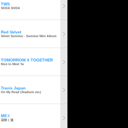
TWS
SODA SODA
Red Velvet
Velvet Summer - Summer Mini Album
TOMORROW X TOGETHER
Nice to Meet Ya
Travis Japan
On My Road (Stadium ver.)
ME:I
花咲く道