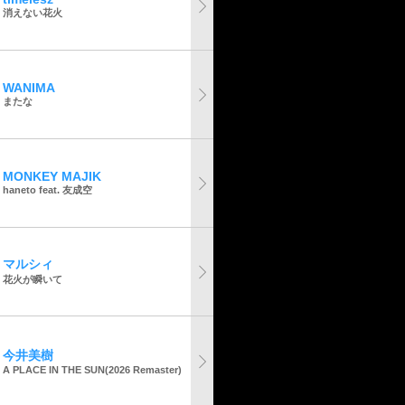
消えない花火
WANIMA
またな
MONKEY MAJIK
haneto feat. 友成空
マルシィ
花火が瞬いて
今井美樹
A PLACE IN THE SUN(2026 Remaster)