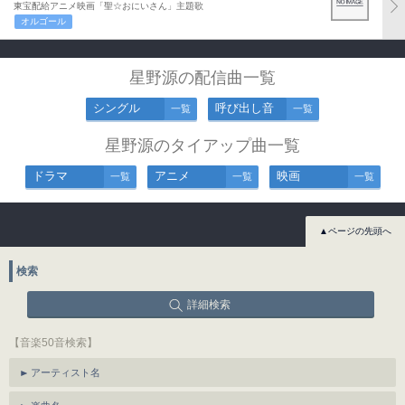
東宝配給アニメ映画「聖☆おにいさん」主題歌
オルゴール
星野源の配信曲一覧
シングル
呼び出し音
一覧
一覧
星野源のタイアップ曲一覧
ドラマ
アニメ
映画
一覧
一覧
一覧
▲ページの先頭へ
検索
詳細検索
【音楽50音検索】
アーティスト名