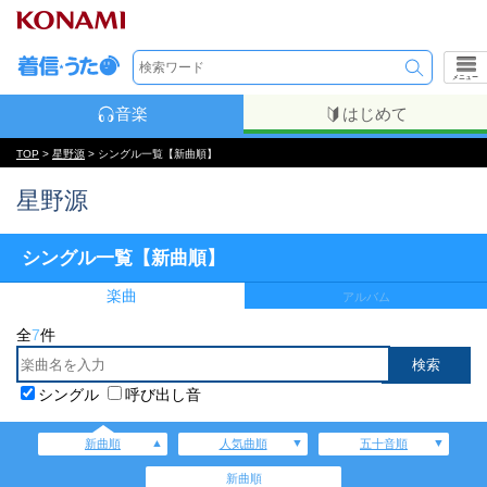
メニュー
音楽
はじめて
TOP
>
星野源
> シングル一覧【新曲順】
星野源
シングル一覧【新曲順】
楽曲
アルバム
全
7
件
シングル
呼び出し音
新曲順
人気曲順
五十音順
新曲順