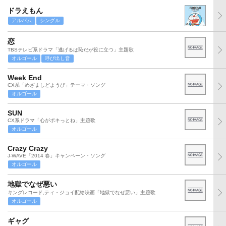
ドラえもん
アルバム
シングル
恋
TBSテレビ系ドラマ「逃げるは恥だが役に立つ」主題歌
オルゴール
呼び出し音
Week End
CX系「めざましどようび」テーマ・ソング
オルゴール
SUN
CX系ドラマ「心がポキっとね」主題歌
オルゴール
Crazy Crazy
J-WAVE「2014 春」キャンペーン・ソング
オルゴール
地獄でなぜ悪い
キングレコード,ティ・ジョイ配給映画「地獄でなぜ悪い」主題歌
オルゴール
ギャグ