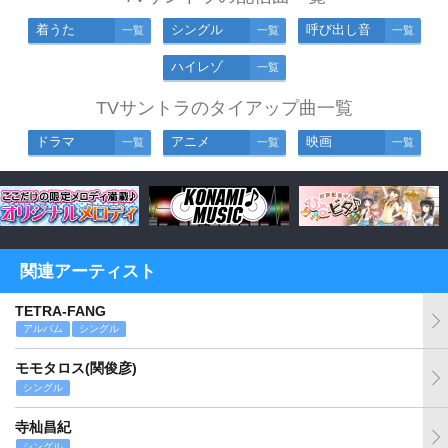
着うた
シングル
呼び出し音
一覧
一覧
一覧
ハイレゾ
一覧
TVサントラのタイアップ曲一覧
ドラマ
アニメ
映画
一覧
一覧
一覧
関連アーティスト
TETRA-FANG
アルバム
シングル
モモタロス(関俊彦)
シングル
寺杣昌紀
シングル