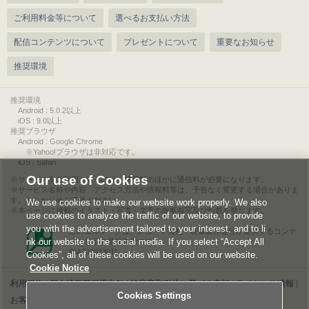
ご利用料金等について
選べるお支払い方法
配信コンテンツについて
プレゼントについて
重要なお知らせ
推奨環境
推奨環境
Android : 5.0.2以上
iOS : 9.0以上
推奨ブラウザ
Android : Google Chrome
※Yahoo!ブラウザは非対応です。
iOS : Safari
Our use of Cookies
サービスをご利用されるには、情報料のほかに通信料が必要になります。
サービス名称や内容、アクセス方法や情報料等は、予告なく変更する場合がありま
す。あらかじめご了承ください。
We use cookies to make our website work properly. We also
本ページに掲載のイラスト・写真・文章の無断複写及び転載を禁じます。
use cookies to analyze the traffic of our website, to provide
you with the advertisement tailored to your interest, and to li
このエルマークは、レコード会社・映像製作会社が提供するコンテ
nk our website to the social media. If you select “Accept All
ンツを示す登録商標です。
RIAJ00013011
Cookies”, all of these cookies will be used on our website.
Cookie Notice
利用規約
|
個人情報等保護方針
|
特定商取引法に基づく表記
|
ライセンス情報
|
Cookies Settings
お客様情報の外部送信について
|
Cookies Settings