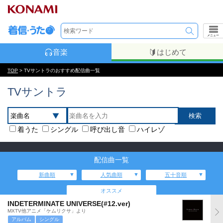
メニュー
音楽
はじめて
TOP
> TVサントラのおすすめ配信曲一覧
TVサントラ
着うた
シングル
呼び出し音
ハイレゾ
配信曲一覧
新曲順
人気曲順
五十音順
オススメ
INDETERMINATE UNIVERSE(#12.ver)
MXTV他アニメ「ケムリクサ」より
アルバム
シングル