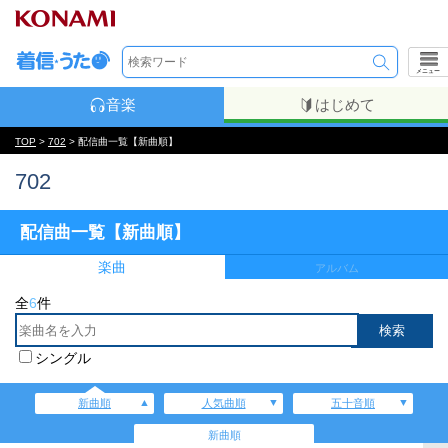
メニュー
音楽
はじめて
TOP
>
702
> 配信曲一覧【新曲順】
702
配信曲一覧【新曲順】
楽曲
アルバム
全
6
件
シングル
新曲順
人気曲順
五十音順
新曲順