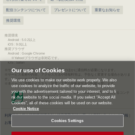
配信コンテンツについて
プレゼントについて
重要なお知らせ
推奨環境
推奨環境
Android : 5.0.2以上
iOS : 9.0以上
推奨ブラウザ
Android : Google Chrome
※Yahoo!ブラウザは非対応です。
iOS : Safari
Our use of Cookies
サービスをご利用されるには、情報料のほかに通信料が必要になります。
サービス名称や内容、アクセス方法や情報料等は、予告なく変更する場合がありま
す。あらかじめご了承ください。
We use cookies to make our website work properly. We also
本ページに掲載のイラスト・写真・文章の無断複写及び転載を禁じます。
use cookies to analyze the traffic of our website, to provide
you with the advertisement tailored to your interest, and to li
このエルマークは、レコード会社・映像製作会社が提供するコンテ
nk our website to the social media. If you select “Accept All
ンツを示す登録商標です。
RIAJ00013011
Cookies”, all of these cookies will be used on our website.
Cookie Notice
利用規約
|
個人情報等保護方針
|
特定商取引法に基づく表記
|
ライセンス情報
|
Cookies Settings
お客様情報の外部送信について
|
Cookies Settings
©2026 Konami Digital Entertainment