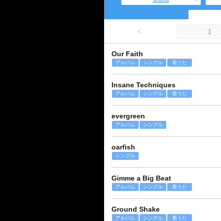
<
1
Our Faith
アルバム
シングル
着うた
Insane Techniques
アルバム
シングル
着うた
evergreen
アルバム
シングル
oarfish
シングル
Gimme a Big Beat
アルバム
シングル
着うた
Ground Shake
アルバム
シングル
着うた