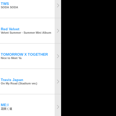
TWS
SODA SODA
Red Velvet
Velvet Summer - Summer Mini Album
TOMORROW X TOGETHER
Nice to Meet Ya
Travis Japan
On My Road (Stadium ver.)
ME:I
花咲く道