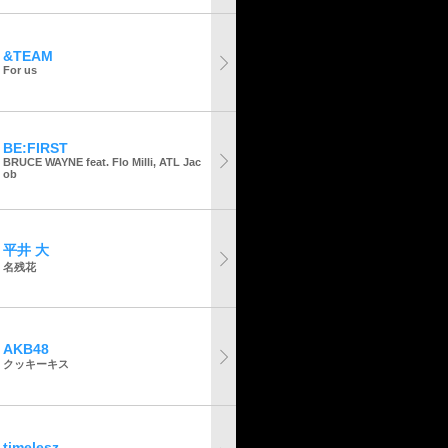
&TEAM
For us
BE:FIRST
BRUCE WAYNE feat. Flo Milli, ATL Jac
ob
平井 大
名残花
AKB48
クッキーキス
timelesz