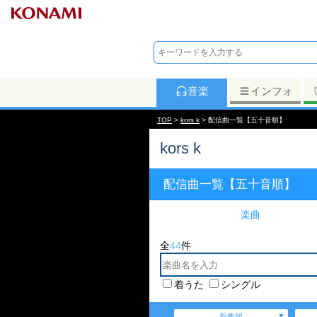
音楽
インフォ
TOP
>
kors k
> 配信曲一覧【五十音順】
kors k
配信曲一覧【五十音順】
楽曲
全
44
件
着うた
シングル
新曲順