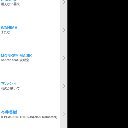
消えない花火
WANIMA
またな
MONKEY MAJIK
haneto feat. 友成空
マルシィ
花火が瞬いて
今井美樹
A PLACE IN THE SUN(2026 Remaster)