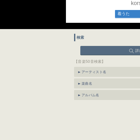
ko
着うた
検索
詳
【音楽50音検索】
アーティスト名
楽曲名
アルバム名