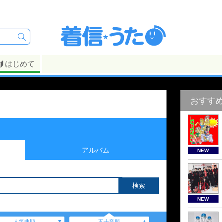
はじめて
おすす
アルバム
NEW
NEW
人気曲順
五十音順