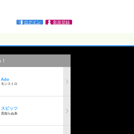
ログイン
新規登録
め！
Ado
モンストロ
スピッツ
見知らぬ糸