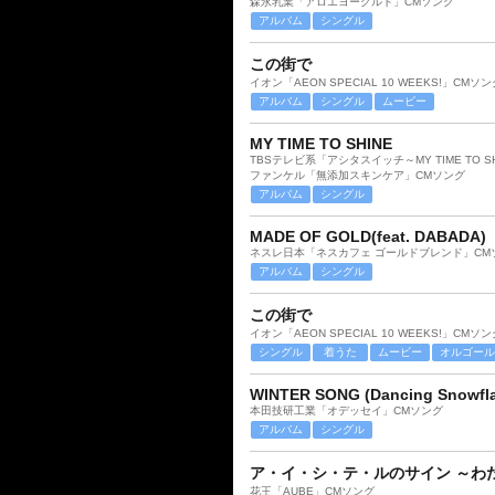
森永乳業「アロエヨーグルト」CMソング
アルバム
シングル
この街で
イオン「AEON SPECIAL 10 WEEKS!」CMソン
アルバム
シングル
ムービー
MY TIME TO SHINE
TBSテレビ系「アシタスイッチ～MY TIME TO 
ファンケル「無添加スキンケア」CMソング
アルバム
シングル
MADE OF GOLD(feat. DABADA)
ネスレ日本「ネスカフェ ゴールドブレンド」CM
アルバム
シングル
この街で
イオン「AEON SPECIAL 10 WEEKS!」CMソン
シングル
着うた
ムービー
オルゴール
WINTER SONG (Dancing Snowfla
本田技研工業「オデッセイ」CMソング
アルバム
シングル
ア・イ・シ・テ・ルのサイン ～わ
花王「AUBE」CMソング