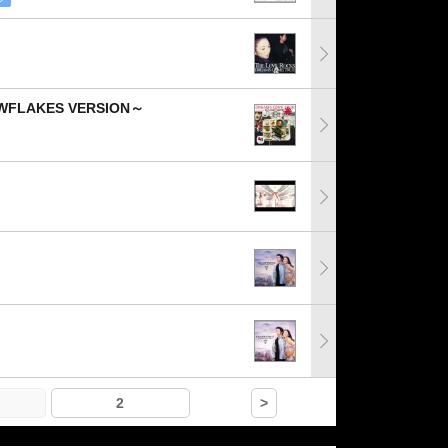
WFLAKES VERSION～
2
>