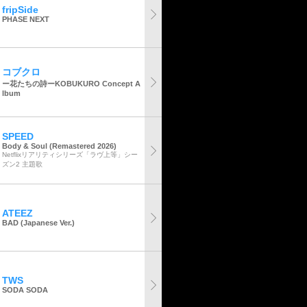
fripSide
PHASE NEXT
コブクロ
ー花たちの詩ーKOBUKURO Concept A
lbum
SPEED
Body & Soul (Remastered 2026)
Netflixリアリティシリーズ「ラヴ上等」シー
ズン2 主題歌
ATEEZ
BAD (Japanese Ver.)
TWS
SODA SODA