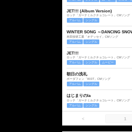
JET!!! (Album Version)
ロッテ「ガーナミルクチョコレート」CMソング
アルバム
シングル
WINTER SONG ～DANCING SNO
本田技研工業「オデッセイ」CMソング
アルバム
シングル
JET!!!
ロッテ「ガーナミルクチョコレート」CMソング
アルバム
シングル
ムービー
朝日の洗礼
ボーダフォン「803T」CMソング
アルバム
シングル
はじまりのla
ロッテ「ガーナミルクチョコレート」CMソング
アルバム
シングル
<
1