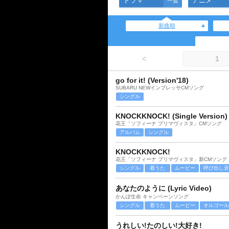
ドラマ
アニメ
一覧
新曲順
<
1
go for it! (Version'18)
SUBARU NEWインプレッサCMソング
シングル
KNOCKKNOCK! (Single Version)
花王「ソフィーナ プリマヴィスタ」CMソング
アルバム
シングル
KNOCKKNOCK!
花王「ソフィーナ プリマヴィスタ」新CMソング
シングル
着うた
ムービー
呼び出し音
あなたのように (Lyric Video)
かんぽ生命 キャンペーンソング
シングル
着うた
ムービー
オルゴール
うれしい!たのしい!大好き!