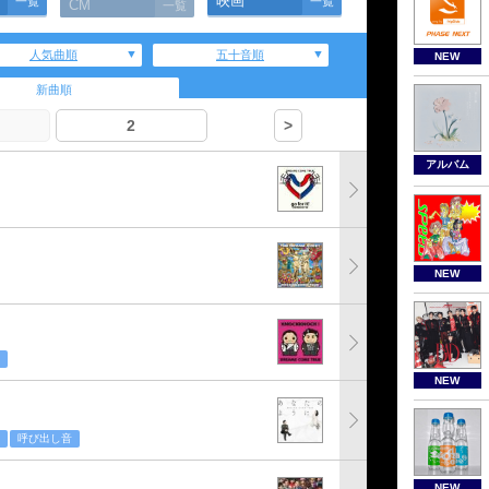
映画
一覧
一覧
CM
一覧
人気曲順
五十音順
NEW
新曲順
2
>
アルバム
NEW
NEW
呼び出し音
NEW