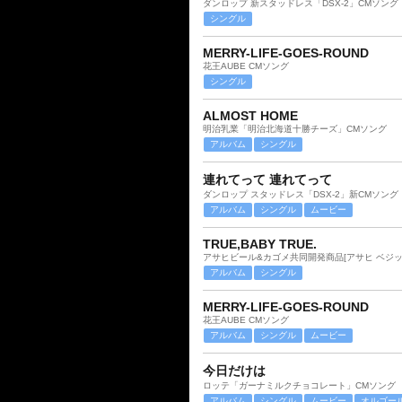
ダンロップ 新スタッドレス「DSX-2」CMソング
シングル
MERRY-LIFE-GOES-ROUND
花王AUBE CMソング
シングル
ALMOST HOME
明治乳業「明治北海道十勝チーズ」CMソング
アルバム
シングル
連れてって 連れてって
ダンロップ スタッドレス「DSX-2」新CMソング
アルバム
シングル
ムービー
TRUE,BABY TRUE.
アサヒビール&カゴメ共同開発商品[アサヒ ベジッ
アルバム
シングル
MERRY-LIFE-GOES-ROUND
花王AUBE CMソング
アルバム
シングル
ムービー
今日だけは
ロッテ「ガーナミルクチョコレート」CMソング
アルバム
シングル
ムービー
オルゴー