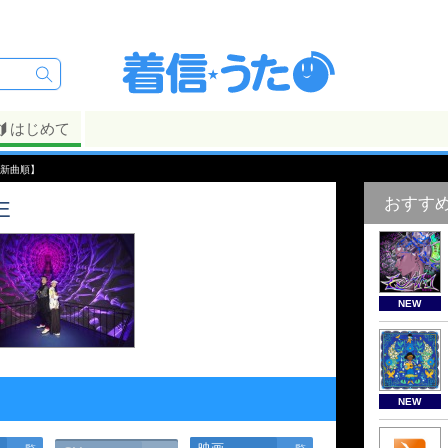
はじめて
【新曲順】
おすす
E
NEW
NEW