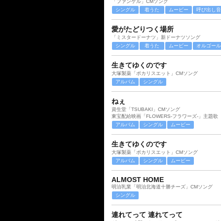
「ファンケル」CMソング
シングル
着うた
ムービー
呼び出し音
愛がたどりつく場所
「ミスタードーナツ」新ドーナツソング
シングル
着うた
ムービー
オルゴール
生きてゆくのです
大塚製薬「ポカリスエット」CMソング
アルバム
シングル
ねぇ
資生堂「TSUBAKI」CMソング
東宝配給映画「FLOWERS-フラワーズ-」主題歌
アルバム
シングル
ムービー
生きてゆくのです
大塚製薬「ポカリスエット」CMソング
アルバム
シングル
ムービー
ALMOST HOME
明治乳業「明治北海道十勝チーズ」CMソング
シングル
連れてって 連れてって