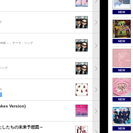
NEW
グ
NEW
SHINE～」テーマ・ソング
ソング
NEW
グ
NEW
kes Version)
たしたちの未来予想図～
NEW