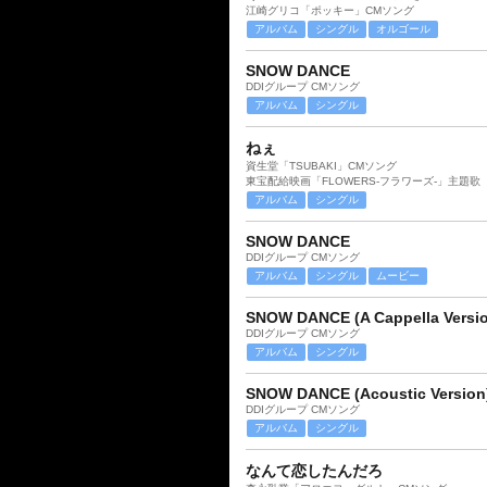
江崎グリコ「ポッキー」CMソング
アルバム
シングル
オルゴール
SNOW DANCE
DDIグループ CMソング
アルバム
シングル
ねぇ
資生堂「TSUBAKI」CMソング
東宝配給映画「FLOWERS-フラワーズ-」主題歌
アルバム
シングル
SNOW DANCE
DDIグループ CMソング
アルバム
シングル
ムービー
SNOW DANCE (A Cappella Versi
DDIグループ CMソング
アルバム
シングル
SNOW DANCE (Acoustic Version
DDIグループ CMソング
アルバム
シングル
なんて恋したんだろ