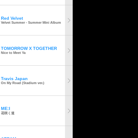
Red Velvet
Velvet Summer - Summer Mini Album
TOMORROW X TOGETHER
Nice to Meet Ya
Travis Japan
On My Road (Stadium ver.)
ME:I
花咲く道