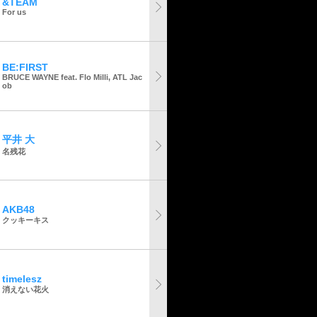
&TEAM
For us
BE:FIRST
BRUCE WAYNE feat. Flo Milli, ATL Jac
ob
平井 大
名残花
AKB48
クッキーキス
timelesz
消えない花火