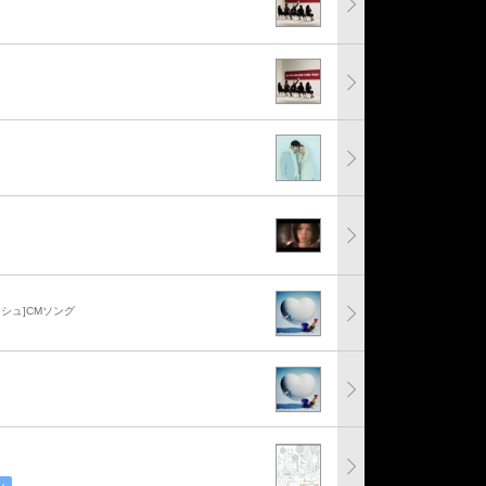
シュ]CMソング
ル