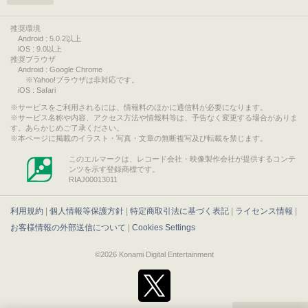
推奨環境
Android : 5.0.2以上
iOS : 9.0以上
推奨ブラウザ
Android : Google Chrome
※Yahoo!ブラウザは非対応です。
iOS : Safari
サービスをご利用されるには、情報料のほかに通信料が必要になります。
サービス名称や内容、アクセス方法や情報料等は、予告なく変更する場合がありま
す。あらかじめご了承ください。
本ページに掲載のイラスト・写真・文章の無断複写及び転載を禁じます。
このエルマークは、レコード会社・映像製作会社が提供するコンテ
ンツを示す登録商標です。
RIAJ00013011
利用規約
|
個人情報等保護方針
|
特定商取引法に基づく表記
|
ライセンス情報
|
お客様情報の外部送信について
|
Cookies Settings
©2026 Konami Digital Entertainment