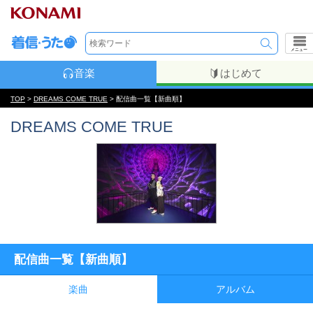
メニュー
音楽
はじめて
TOP
>
DREAMS COME TRUE
> 配信曲一覧【新曲順】
DREAMS COME TRUE
配信曲一覧【新曲順】
楽曲
アルバム