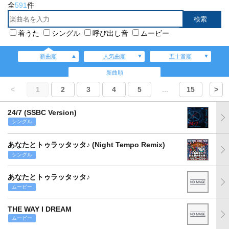
全
591
件
着うた
シングル
呼び出し音
ムービー
新曲順
人気曲順
五十音順
新曲順
<
1
2
3
4
5
...
15
>
24/7 (SSBC Version)
シングル
あなたとトゥラッタッタ♪ (Night Tempo Remix)
シングル
あなたとトゥラッタッタ♪
ムービー
THE WAY I DREAM
ムービー