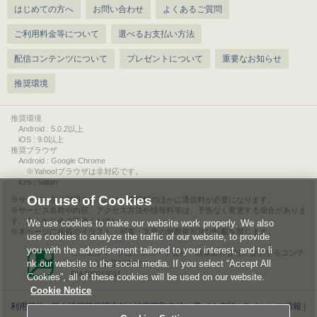
はじめての方へ
お問い合わせ
よくあるご質問
ご利用料金等について
選べるお支払い方法
配信コンテンツについて
プレゼントについて
重要なお知らせ
推奨環境
推奨環境
Android : 5.0.2以上
iOS : 9.0以上
推奨ブラウザ
Android : Google Chrome
※Yahoo!ブラウザは非対応です。
iOS : Safari
Our use of Cookies
サービスをご利用されるには、情報料のほかに通信料が必要になります。
サービス名称や内容、アクセス方法や情報料等は、予告なく変更する場合がありま
す。あらかじめご了承ください。
We use cookies to make our website work properly. We also
本ページに掲載のイラスト・写真・文章の無断複写及び転載を禁じます。
use cookies to analyze the traffic of our website, to provide
you with the advertisement tailored to your interest, and to li
このエルマークは、レコード会社・映像製作会社が提供するコンテ
nk our website to the social media. If you select “Accept All
ンツを示す登録商標です。
RIAJ00013011
Cookies”, all of these cookies will be used on our website.
Cookie Notice
利用規約
|
個人情報等保護方針
|
特定商取引法に基づく表記
|
ライセンス情報
|