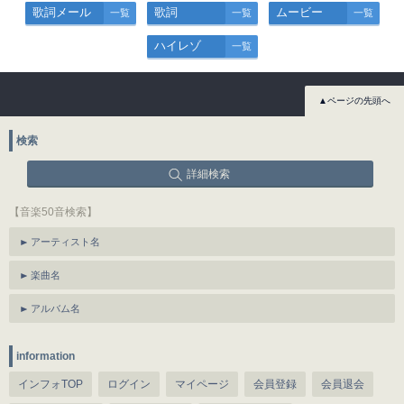
歌詞メール
歌詞
ムービー
一覧
一覧
一覧
ハイレゾ
一覧
▲ページの先頭へ
検索
詳細検索
【音楽50音検索】
アーティスト名
楽曲名
アルバム名
information
インフォTOP
ログイン
マイページ
会員登録
会員退会