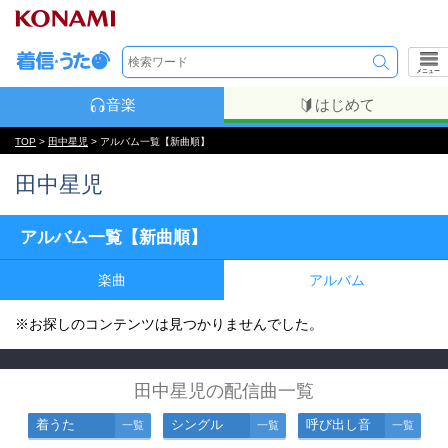
メニュー
音楽
はじめて
TOP
>
田中星児
> アルバム一覧【新曲順】
田中星児
アルバム一覧【新曲順】
楽曲
アルバム
※お探しのコンテンツは見つかりませんでした。
田中星児の配信曲一覧
着うた
シングル
呼び出し音
一覧
一覧
一覧