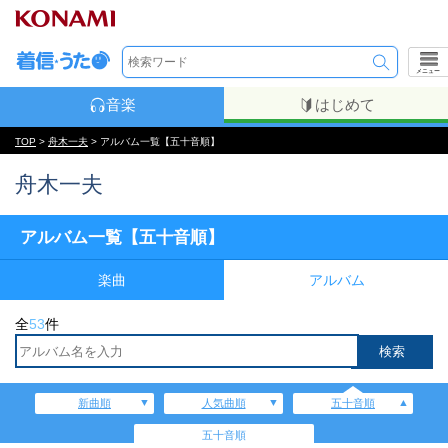
メニュー
音楽
はじめて
TOP
>
舟木一夫
> アルバム一覧【五十音順】
舟木一夫
アルバム一覧【五十音順】
楽曲
アルバム
全
53
件
新曲順
人気曲順
五十音順
五十音順