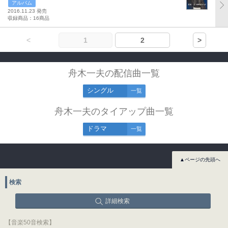
アルバム
2016.11.23 発売
収録商品：16商品
<
1
2
>
舟木一夫の配信曲一覧
シングル
一覧
舟木一夫のタイアップ曲一覧
ドラマ
一覧
▲ページの先頭へ
検索
詳細検索
【音楽50音検索】