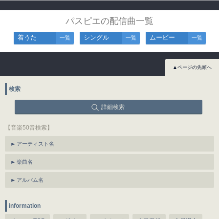
パスピエの配信曲一覧
着うた
シングル
ムービー
一覧
一覧
一覧
▲ページの先頭へ
検索
詳細検索
【音楽50音検索】
アーティスト名
楽曲名
アルバム名
information