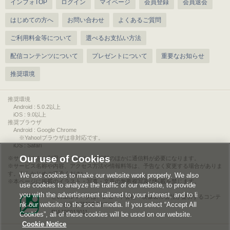
インフォTOP
ログイン
マイページ
会員登録
会員退会
はじめての方へ
お問い合わせ
よくあるご質問
ご利用料金等について
選べるお支払い方法
配信コンテンツについて
プレゼントについて
重要なお知らせ
推奨環境
推奨環境
Android : 5.0.2以上
iOS : 9.0以上
推奨ブラウザ
Android : Google Chrome
※Yahoo!ブラウザは非対応です。
iOS : Safari
Our use of Cookies
サービスをご利用されるには、情報料のほかに通信料が必要になります。
サービス名称や内容、アクセス方法や情報料等は、予告なく変更する場合がありま
す。あらかじめご了承ください。
We use cookies to make our website work properly. We also
本ページに掲載のイラスト・写真・文章の無断複写及び転載を禁じます。
use cookies to analyze the traffic of our website, to provide
you with the advertisement tailored to your interest, and to li
このエルマークは、レコード会社・映像製作会社が提供するコンテ
nk our website to the social media. If you select “Accept All
ンツを示す登録商標です。
RIAJ00013011
Cookies”, all of these cookies will be used on our website.
Cookie Notice