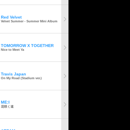
Red Velvet
Velvet Summer - Summer Mini Album
TOMORROW X TOGETHER
Nice to Meet Ya
Travis Japan
On My Road (Stadium ver.)
ME:I
花咲く道