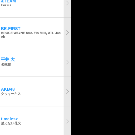
&TEAM
For us
BE:FIRST
BRUCE WAYNE feat. Flo Milli, ATL Jac
ob
平井 大
名残花
AKB48
クッキーキス
timelesz
消えない花火