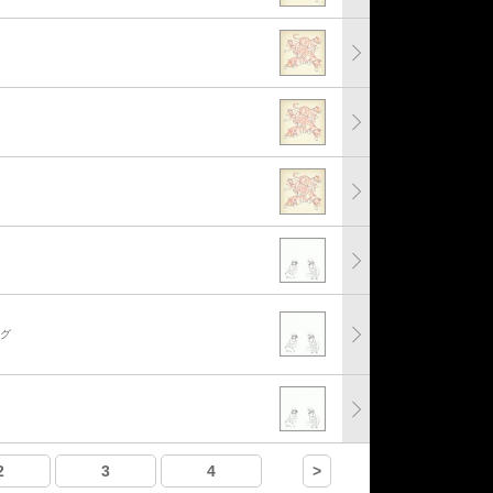
ング
2
3
4
>