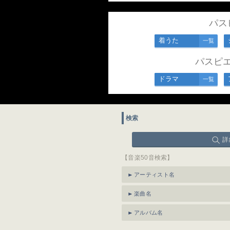
パス
着うた
一覧
パスピ
ドラマ
一覧
検索
詳
【音楽50音検索】
アーティスト名
楽曲名
アルバム名