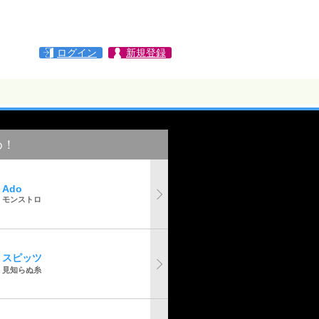
ログイン
新規登録
め！
Ado
モンストロ
スピッツ
見知らぬ糸