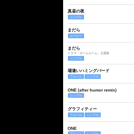
真昼の夜
シングル
まだら
ムービー
まだら
ドラマ「ホームルーム」主題歌
シングル
場違いハミングバード
アルバム
シングル
ONE (after humor remix)
シングル
グラフィティー
アルバム
シングル
ONE
アルバム
シングル