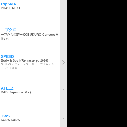
fripSide
PHASE NEXT
コブクロ
ー花たちの詩ーKOBUKURO Concept A
lbum
SPEED
Body & Soul (Remastered 2026)
Netflixリアリティシリーズ「ラヴ上等」シー
ズン2 主題歌
ATEEZ
BAD (Japanese Ver.)
TWS
SODA SODA