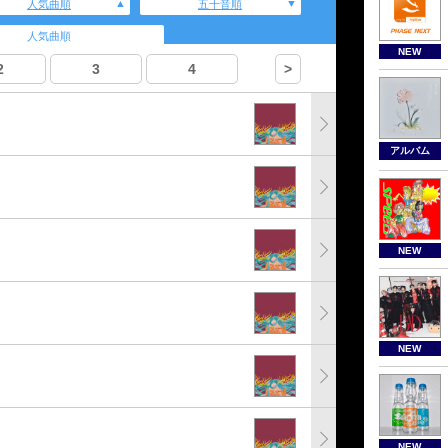
人気曲順
五十音順
人気曲順
NEW
2
3
4
>
アルバム
NEW
NEW
NEW