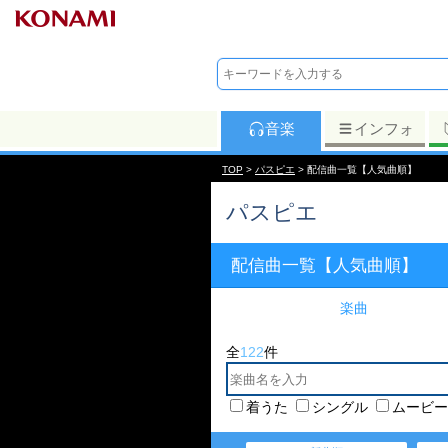
音楽
インフォ
TOP
>
パスピエ
> 配信曲一覧【人気曲順】
パスピエ
配信曲一覧【人気曲順】
楽曲
全
122
件
着うた
シングル
ムービー