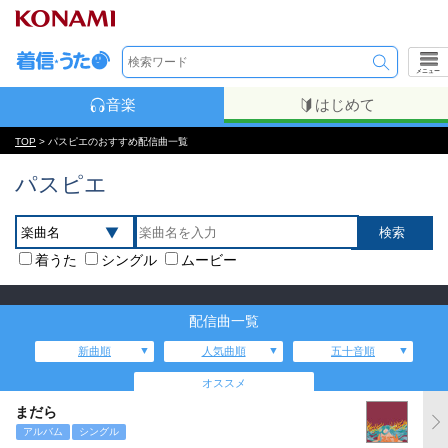
メニュー
音楽
はじめて
TOP
> パスピエのおすすめ配信曲一覧
パスピエ
着うた
シングル
ムービー
配信曲一覧
新曲順
人気曲順
五十音順
オススメ
まだら
アルバム
シングル