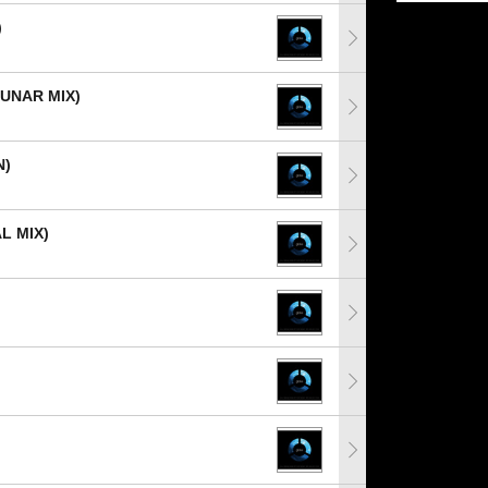
)
LUNAR MIX)
)
L MIX)