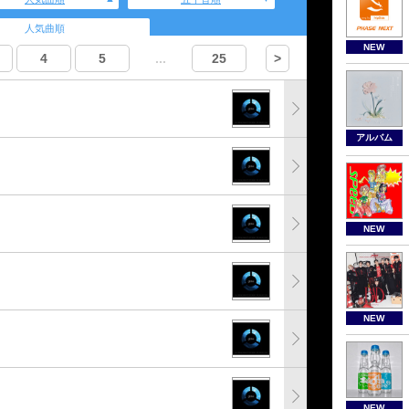
人気曲順
NEW
4
5
...
25
>
アルバム
NEW
NEW
NEW