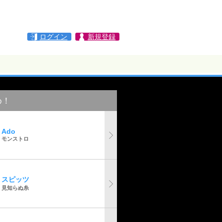
ログイン
新規登録
め！
Ado
モンストロ
スピッツ
見知らぬ糸