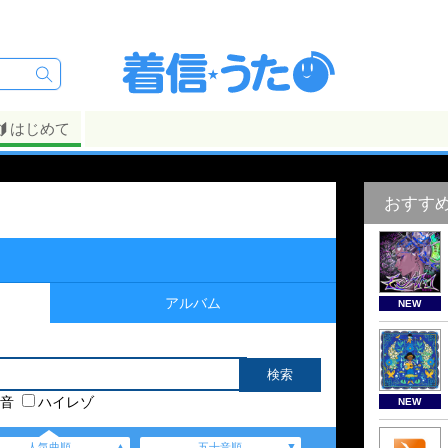
はじめて
おすす
アルバム
NEW
音
ハイレゾ
NEW
人気曲順
五十音順