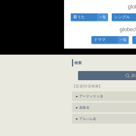
g
着うた
シングル
一覧
glo
ドラマ
一覧
検索
詳
【音楽50音検索】
アーティスト名
楽曲名
アルバム名