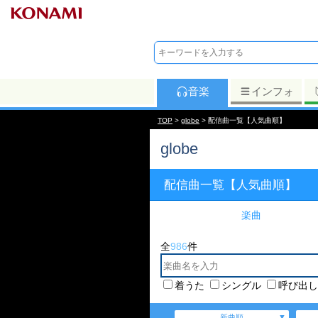
音楽
インフォ
TOP
>
globe
> 配信曲一覧【人気曲順】
globe
配信曲一覧【人気曲順】
楽曲
全
986
件
着うた
シングル
呼び出し
新曲順