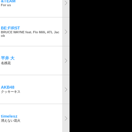
&TEAM
For us
BE:FIRST
BRUCE WAYNE feat. Flo Milli, ATL Jac
ob
平井 大
名残花
AKB48
クッキーキス
timelesz
消えない花火