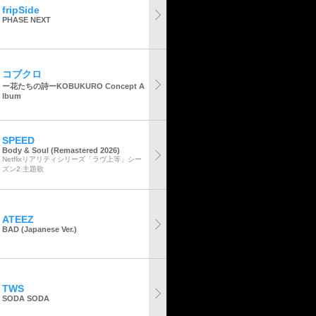
fripSide
PHASE NEXT
コブクロ
ー花たちの詩ーKOBUKURO Concept A
lbum
SPEED
Body & Soul (Remastered 2026)
Netflixリアリティシリーズ「ラヴ上等」シー
ズン2 主題歌
ATEEZ
BAD (Japanese Ver.)
TWS
SODA SODA