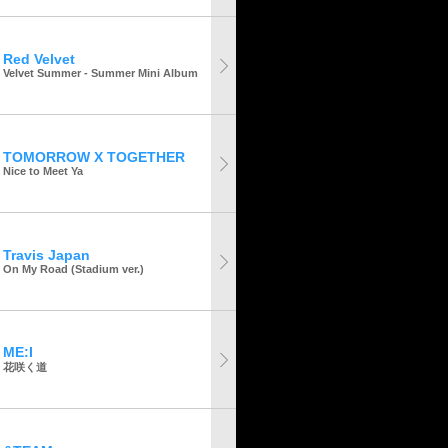
Red Velvet
Velvet Summer - Summer Mini Album
TOMORROW X TOGETHER
Nice to Meet Ya
Travis Japan
On My Road (Stadium ver.)
ME:I
花咲く道