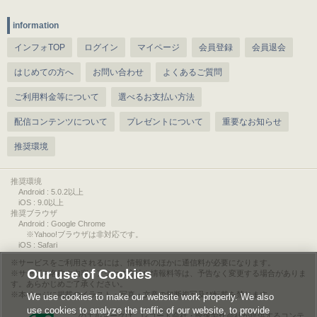
information
インフォTOP
ログイン
マイページ
会員登録
会員退会
はじめての方へ
お問い合わせ
よくあるご質問
ご利用料金等について
選べるお支払い方法
配信コンテンツについて
プレゼントについて
重要なお知らせ
推奨環境
推奨環境
Android : 5.0.2以上
iOS : 9.0以上
推奨ブラウザ
Android : Google Chrome
※Yahoo!ブラウザは非対応です。
iOS : Safari
サービスをご利用されるには、情報料のほかに通信料が必要になります。
Our use of Cookies
サービス名称や内容、アクセス方法や情報料等は、予告なく変更する場合がありま
す。あらかじめご了承ください。
本ページに掲載のイラスト・写真・文章の無断複写及び転載を禁じます。
We use cookies to make our website work properly. We also
use cookies to analyze the traffic of our website, to provide
このエルマークは、レコード会社・映像製作会社が提供するコンテ