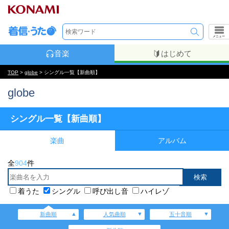
メニュー
音楽
はじめて
TOP
>
globe
> シングル一覧【新曲順】
globe
シングル一覧【新曲順】
楽曲
アルバム
全
904
件
着うた
シングル
呼び出し音
ハイレゾ
新曲順
人気曲順
五十音順