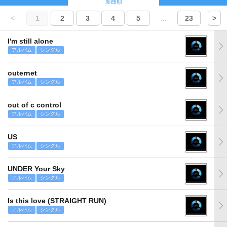
新曲順
<
1
2
3
4
5
...
23
>
I'm still alone
アルバム
シングル
outernet
アルバム
シングル
out of c control
アルバム
シングル
US
アルバム
シングル
UNDER Your Sky
アルバム
シングル
Is this love (STRAIGHT RUN)
アルバム
シングル