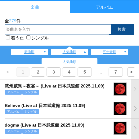
楽曲
アルバム
全
279
件
着うた
シングル
新曲順
人気曲順
五十音順
人気曲順
<
1
2
3
4
5
...
7
>
慧州威異～夜宴～ (Live at 日本武道館 2025.11.09)
アルバム
シングル
Believe (Live at 日本武道館 2025.11.09)
アルバム
シングル
dogma (Live at 日本武道館 2025.11.09)
アルバム
シングル