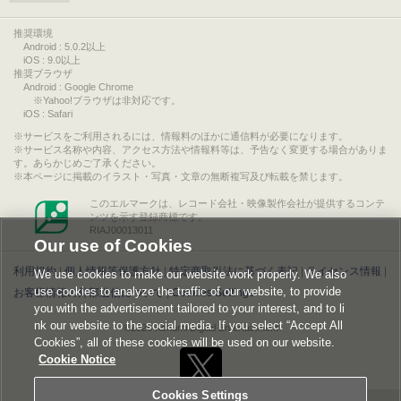
推奨環境
Android : 5.0.2以上
iOS : 9.0以上
推奨ブラウザ
Android : Google Chrome
※Yahoo!ブラウザは非対応です。
iOS : Safari
サービスをご利用されるには、情報料のほかに通信料が必要になります。
サービス名称や内容、アクセス方法や情報料等は、予告なく変更する場合がありま
す。あらかじめご了承ください。
本ページに掲載のイラスト・写真・文章の無断複写及び転載を禁じます。
このエルマークは、レコード会社・映像製作会社が提供するコンテ
ンツを示す登録商標です。
RIAJ00013011
Our use of Cookies
利用規約
|
個人情報等保護方針
|
特定商取引法に基づく表記
|
ライセンス情報
|
We use cookies to make our website work properly. We also
use cookies to analyze the traffic of our website, to provide
お客様情報の外部送信について
|
Cookies Settings
you with the advertisement tailored to your interest, and to li
nk our website to the social media. If you select “Accept All
©2026 Konami Digital Entertainment
Cookies”, all of these cookies will be used on our website.
Cookie Notice
Cookies Settings