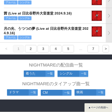
アルバム
シングル
茜 (Live at 日比谷野外大音楽堂 2024.9.16)
アルバム
シングル
月の光、うつつの夢 (Live at 日比谷野外大音楽堂 202
4.9.16)
アルバム
シングル
<
1
2
3
4
5
...
7
>
NIGHTMAREの配信曲一覧
着うた
シングル
一覧
一覧
NIGHTMAREのタイアップ曲一覧
ドラマ
映画
一覧
CM
一覧
一覧
▲ページの先頭へ