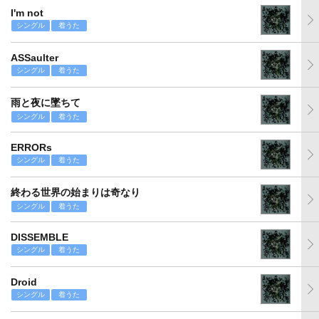
I'm not
シングル
着うた
ASSaulter
シングル
着うた
雨と夜に墜ちて
シングル
着うた
ERRORs
シングル
着うた
終わる世界の始まりは奇なり
シングル
着うた
DISSEMBLE
シングル
着うた
Droid
シングル
着うた