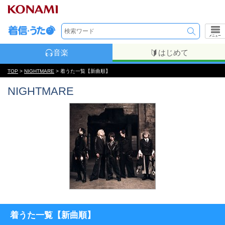
メニュー
音楽
はじめて
TOP
>
NIGHTMARE
> 着うた一覧【新曲順】
NIGHTMARE
着うた一覧【新曲順】