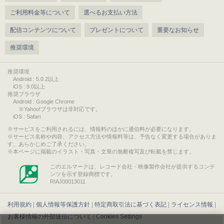
ご利用料金等について
選べるお支払い方法
配信コンテンツについて
プレゼントについて
重要なお知らせ
推奨環境
推奨環境
Android : 5.0.2以上
iOS : 9.0以上
推奨ブラウザ
Android : Google Chrome
※Yahoo!ブラウザは非対応です。
iOS : Safari
サービスをご利用されるには、情報料のほかに通信料が必要になります。
サービス名称や内容、アクセス方法や情報料等は、予告なく変更する場合がありま
す。あらかじめご了承ください。
本ページに掲載のイラスト・写真・文章の無断複写及び転載を禁じます。
このエルマークは、レコード会社・映像製作会社が提供するコンテ
ンツを示す登録商標です。
RIAJ00013011
利用規約
|
個人情報等保護方針
|
特定商取引法に基づく表記
|
ライセンス情報
|
お客様情報の外部送信について
|
Cookies Settings