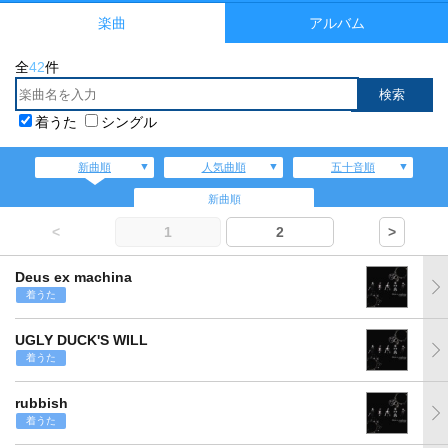
楽曲
アルバム
全
42
件
着うた
シングル
新曲順
人気曲順
五十音順
新曲順
<
1
2
>
Deus ex machina
着うた
UGLY DUCK'S WILL
着うた
rubbish
着うた