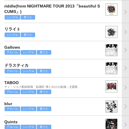
riddle(from NIGHTMARE TOUR 2013「beautiful S
CUMS」)
シングル
着うた
リライト
シングル
着うた
Gallows
アルバム
シングル
着うた
ドラスティカ
アルバム
シングル
着うた
TABOO
ティ・ジョイ配給映画「奴隷区 僕と23人の奴隷」主題歌
アルバム
シングル
着うた
blur
アルバム
シングル
着うた
Quints
アルバム
シングル
着うた