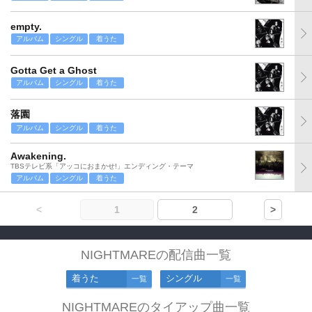
empty.
アルバム
シングル
着うた
Gotta Get a Ghost
アルバム
シングル
着うた
落園
アルバム
シングル
着うた
Awakening.
TBSテレビ系「アッコにおまかせ!」エンディング・テーマ
アルバム
シングル
着うた
<
1
2
>
NIGHTMAREの配信曲一覧
着うた
シングル
一覧
一覧
NIGHTMAREのタイアップ曲一覧