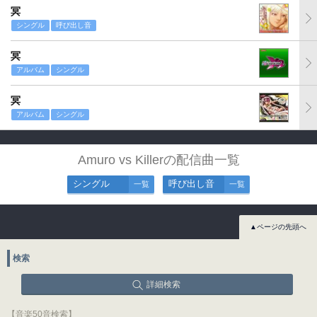
冥
シングル
呼び出し音
冥
アルバム
シングル
冥
アルバム
シングル
Amuro vs Killerの配信曲一覧
シングル
呼び出し音
一覧
一覧
▲ページの先頭へ
検索
詳細検索
【音楽50音検索】