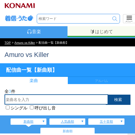
メニュー
音楽
はじめて
TOP
>
Amuro vs Killer
> 配信曲一覧【新曲順】
Amuro vs Killer
配信曲一覧【新曲順】
楽曲
アルバム
全
3
件
シングル
呼び出し音
新曲順
人気曲順
五十音順
新曲順