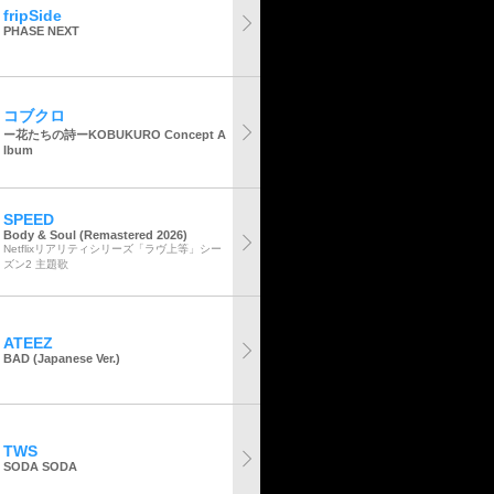
fripSide
PHASE NEXT
コブクロ
ー花たちの詩ーKOBUKURO Concept A
lbum
SPEED
Body & Soul (Remastered 2026)
Netflixリアリティシリーズ「ラヴ上等」シー
ズン2 主題歌
ATEEZ
BAD (Japanese Ver.)
TWS
SODA SODA