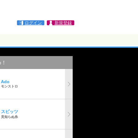
ログイン
新規登録
め！
Ado
モンストロ
スピッツ
見知らぬ糸