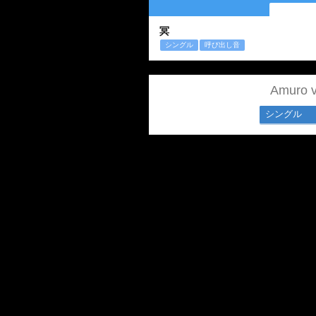
冥
シングル
呼び出し音
Amuro 
シングル