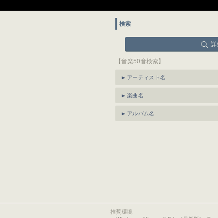
検索
詳
【音楽50音検索】
アーティスト名
楽曲名
アルバム名
推奨環境