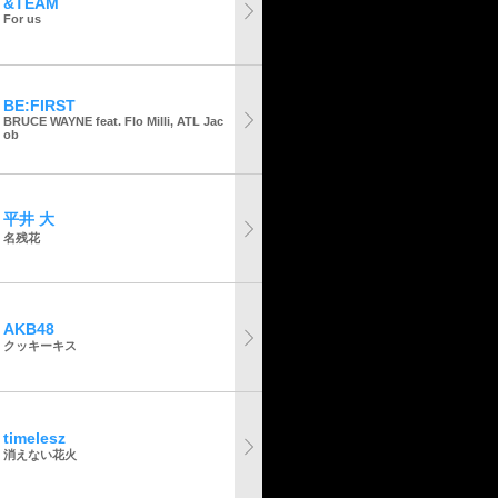
&TEAM
For us
BE:FIRST
BRUCE WAYNE feat. Flo Milli, ATL Jac
ob
平井 大
名残花
AKB48
クッキーキス
timelesz
消えない花火