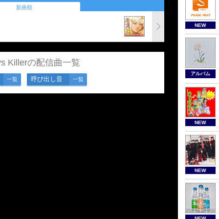
新曲順
NEW
vs Killerの配信曲一覧
アルバム
呼び出し音
一覧
一覧
NEW
NEW
NEW