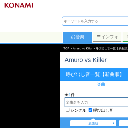
音楽
インフォ
TOP
>
Amuro vs Killer
> 呼び出し音一覧【新曲順
Amuro vs Killer
呼び出し音一覧【新曲順】
楽曲
全
1
件
シングル
呼び出し音
新曲順