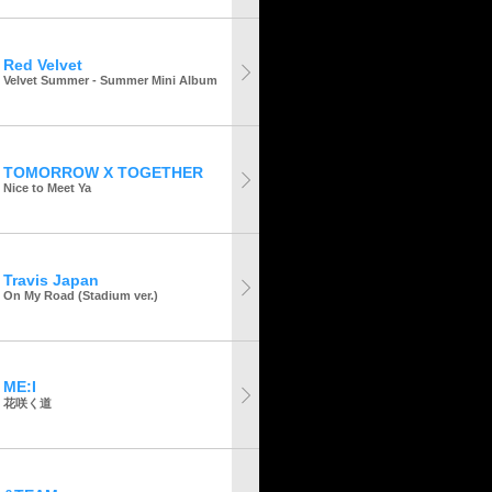
Red Velvet
Velvet Summer - Summer Mini Album
TOMORROW X TOGETHER
Nice to Meet Ya
Travis Japan
On My Road (Stadium ver.)
ME:I
花咲く道