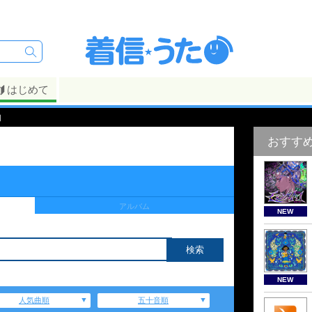
はじめて
】
おすす
アルバム
NEW
NEW
人気曲順
五十音順