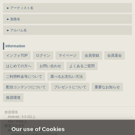
アーティスト名
楽曲名
アルバム名
information
インフォTOP
ログイン
マイページ
会員登録
会員退会
はじめての方へ
お問い合わせ
よくあるご質問
ご利用料金等について
選べるお支払い方法
配信コンテンツについて
プレゼントについて
重要なお知らせ
推奨環境
推奨環境
Android : 5.0.2以上
iOS : 9.0以上
推奨ブラウザ
Our use of Cookies
Android : Google Chrome
※Yahoo!ブラウザは非対応です。