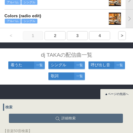
アルバム
シングル
Colors (radio edit)
アルバム
シングル
<
1
2
3
4
>
dj TAKAの配信曲一覧
着うた
シングル
呼び出し音
一覧
一覧
一覧
歌詞
一覧
▲ページの先頭へ
検索
詳細検索
【音楽50音検索】