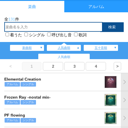
楽曲
アルバム
全
131
件
着うた
シングル
呼び出し音
歌詞
新曲順
人気曲順
五十音順
人気曲順
<
1
2
3
4
>
Elemental Creation
アルバム
シングル
Frozen Ray -nostal mix-
アルバム
シングル
PF flowing
アルバム
シングル