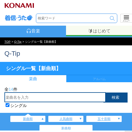
メニュー
音楽
はじめて
TOP
>
Q-Tip
> シングル一覧【新曲順】
Q-Tip
シングル一覧【新曲順】
楽曲
アルバム
全
14
件
シングル
新曲順
人気曲順
五十音順
新曲順