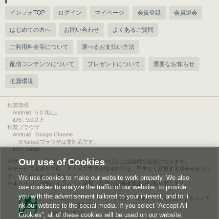
インフォTOP
ログイン
マイページ
会員登録
会員退会
はじめての方へ
お問い合わせ
よくあるご質問
ご利用料金等について
選べるお支払い方法
配信コンテンツについて
プレゼントについて
重要なお知らせ
推奨環境
推奨環境
Android : 5.0.2以上
iOS : 9.0以上
推奨ブラウザ
Android : Google Chrome
※Yahoo!ブラウザは非対応です。
iOS : Safari
Our use of Cookies
サービスをご利用されるには、情報料のほかに通信料が必要になります。
サービス名称や内容、アクセス方法や情報料等は、予告なく変更する場合がありま
す。あらかじめご了承ください。
We use cookies to make our website work properly. We also
本ページに掲載のイラスト・写真・文章の無断複写及び転載を禁じます。
use cookies to analyze the traffic of our website, to provide
you with the advertisement tailored to your interest, and to li
このエルマークは、レコード会社・映像製作会社が提供するコンテ
nk our website to the social media. If you select “Accept All
ンツを示す登録商標です。
RIAJ00013011
Cookies”, all of these cookies will be used on our website.