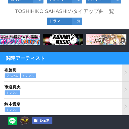
TOSHIHIKO SAHASHIのタイアップ曲一覧
ドラマ
一覧
関連アーティスト
布施明
アルバム
シングル
市道真央
シングル
鈴木愛奈
シングル