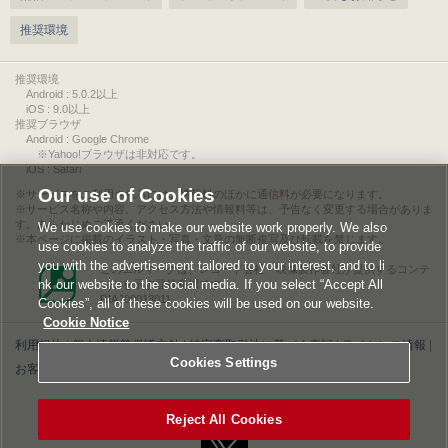
推奨環境
推奨環境
Android : 5.0.2以上
iOS : 9.0以上
推奨ブラウザ
Android : Google Chrome
※Yahoo!ブラウザは非対応です。
iOS : Safari
Our use of Cookies
サービスをご利用されるには、情報料のほかに通信料が必要になります。
サービス名称や内容、アクセス方法や情報料等は、予告なく変更する場合がありま
す。あらかじめご了承ください。
We use cookies to make our website work properly. We also
本ページに掲載のイラスト・写真・文章の無断複写及び転載を禁じます。
use cookies to analyze the traffic of our website, to provide
you with the advertisement tailored to your interest, and to li
このエルマークは、レコード会社・映像製作会社が提供するコンテ
nk our website to the social media. If you select “Accept All
ンツを示す登録商標です。
RIAJ00013011
Cookies”, all of these cookies will be used on our website.
Cookie Notice
利用規約
|
個人情報等保護方針
|
特定商取引法に基づく表記
|
ライセンス情報
|
Cookies Settings
お客様情報の外部送信について
|
Cookies Settings
©2026 Konami Digital Entertainment
Reject All Cookies