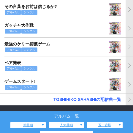
その言葉をお前は信じるか?
アルバム
シングル
ガッチャ大作戦
アルバム
シングル
最強のケミー捕獲ゲーム
アルバム
シングル
ペア発表
アルバム
シングル
ゲームスタート!
アルバム
シングル
TOSHIHIKO SAHASHIの配信曲一覧
アルバム一覧
新曲順
人気曲順
五十音順