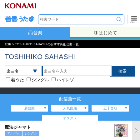
メニュー
音楽
はじめて
TOP
> TOSHIHIKO SAHASHIのおすすめ配信曲一覧
TOSHIHIKO SAHASHI
着うた
シングル
ハイレゾ
配信曲一覧
新曲順
人気曲順
五十音順
オススメ
魔法ジャマト
アルバム
シングル