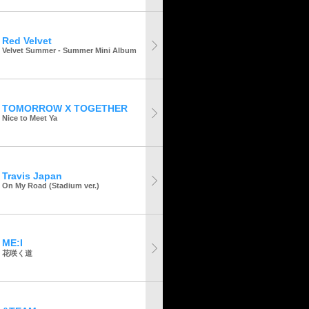
Red Velvet
Velvet Summer - Summer Mini Album
TOMORROW X TOGETHER
Nice to Meet Ya
Travis Japan
On My Road (Stadium ver.)
ME:I
花咲く道