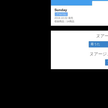
Sunday
アルバム
2019.10.02 発売
収録商品：14商品
ヌア
着うた
ヌアージ