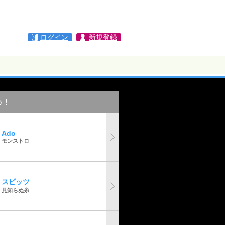
ログイン
新規登録
め！
Ado
モンストロ
スピッツ
見知らぬ糸