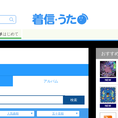
はじめて
おすす
NEW
アルバム
NEW
人気曲順
五十音順