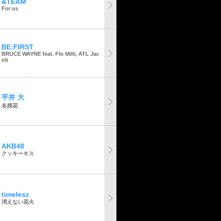
&TEAM
For us
BE:FIRST
BRUCE WAYNE feat. Flo Milli, ATL Jac
ob
平井 大
名残花
AKB48
クッキーキス
timelesz
消えない花火