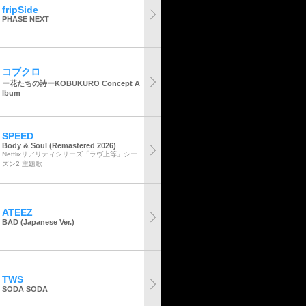
fripSide
PHASE NEXT
コブクロ
ー花たちの詩ーKOBUKURO Concept A
lbum
SPEED
Body & Soul (Remastered 2026)
Netflixリアリティシリーズ「ラヴ上等」シー
ズン2 主題歌
ATEEZ
BAD (Japanese Ver.)
TWS
SODA SODA