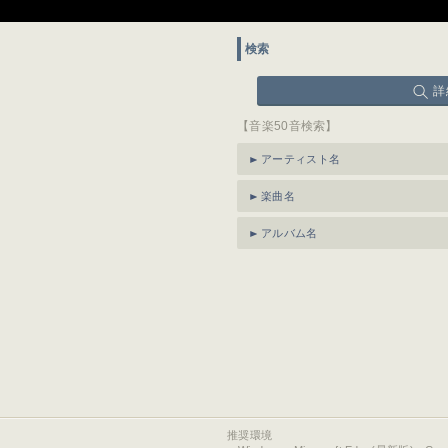
検索
詳
【音楽50音検索】
アーティスト名
楽曲名
アルバム名
推奨環境