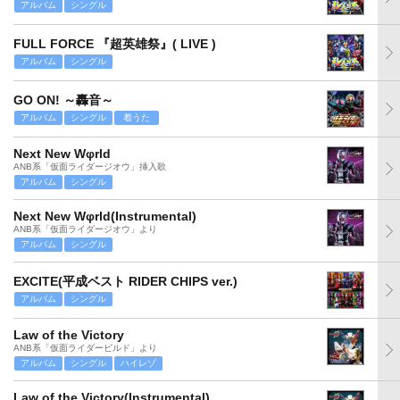
アルバム
シングル
FULL FORCE 『超英雄祭』( LIVE )
アルバム
シングル
GO ON! ～轟音～
アルバム
シングル
着うた
Next New Wφrld
ANB系「仮面ライダージオウ」挿入歌
アルバム
シングル
Next New Wφrld(Instrumental)
ANB系「仮面ライダージオウ」より
アルバム
シングル
EXCITE(平成ベスト RIDER CHIPS ver.)
アルバム
シングル
Law of the Victory
ANB系「仮面ライダービルド」より
アルバム
シングル
ハイレゾ
Law of the Victory(Instrumental)