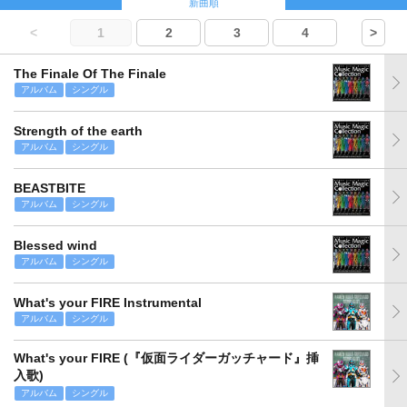
新曲順
<
1
2
3
4
>
The Finale Of The Finale
アルバム
シングル
Strength of the earth
アルバム
シングル
BEASTBITE
アルバム
シングル
Blessed wind
アルバム
シングル
What's your FIRE Instrumental
アルバム
シングル
What's your FIRE (『仮面ライダーガッチャード』挿
入歌)
アルバム
シングル