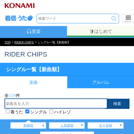
メニュー
音楽
はじめて
TOP
>
RIDER CHIPS
> シングル一覧【新曲順】
RIDER CHIPS
シングル一覧【新曲順】
楽曲
アルバム
全
139
件
着うた
シングル
ハイレゾ
新曲順
人気曲順
五十音順