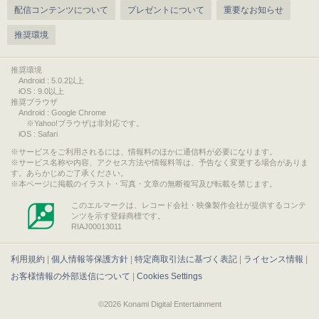
配信コンテンツについて
プレゼントについて
重要なお知らせ
推奨環境
推奨環境
Android : 5.0.2以上
iOS : 9.0以上
推奨ブラウザ
Android : Google Chrome
※Yahoo!ブラウザは非対応です。
iOS : Safari
サービスをご利用されるには、情報料のほかに通信料が必要になります。
サービス名称や内容、アクセス方法や情報料等は、予告なく変更する場合がありま
す。あらかじめご了承ください。
本ページに掲載のイラスト・写真・文章の無断複写及び転載を禁じます。
このエルマークは、レコード会社・映像製作会社が提供するコンテ
ンツを示す登録商標です。
RIAJ00013011
利用規約
|
個人情報等保護方針
|
特定商取引法に基づく表記
|
ライセンス情報
|
お客様情報の外部送信について
|
Cookies Settings
©2026 Konami Digital Entertainment