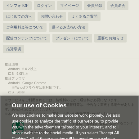
インフォTOP
ログイン
マイページ
会員登録
会員退会
はじめての方へ
お問い合わせ
よくあるご質問
ご利用料金等について
選べるお支払い方法
配信コンテンツについて
プレゼントについて
重要なお知らせ
推奨環境
推奨環境
Android : 5.0.2以上
iOS : 9.0以上
推奨ブラウザ
Android : Google Chrome
※Yahoo!ブラウザは非対応です。
iOS : Safari
サービスをご利用されるには、情報料のほかに通信料が必要になります。
Our use of Cookies
サービス名称や内容、アクセス方法や情報料等は、予告なく変更する場合がありま
す。あらかじめご了承ください。
本ページに掲載のイラスト・写真・文章の無断複写及び転載を禁じます。
We use cookies to make our website work properly. We also
use cookies to analyze the traffic of our website, to provide
このエルマークは、レコード会社・映像製作会社が提供するコンテ
you with the advertisement tailored to your interest, and to li
ンツを示す登録商標です。
nk our website to the social media. If you select “Accept All
RIAJ00013011
Cookies”, all of these cookies will be used on our website.