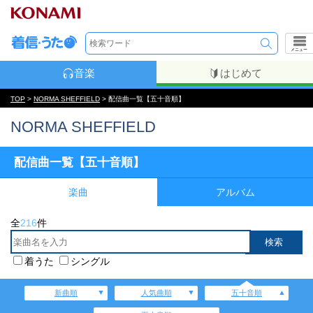
メニュー
音楽
はじめて
TOP
>
NORMA SHEFFIELD
> 配信曲一覧【五十音順】
NORMA SHEFFIELD
配信曲一覧【五十音順】
楽曲
アルバム
全
216
件
着うた
シングル
新曲順
人気曲順
五十音順