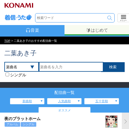
メニュー
音楽
はじめて
TOP
> 二葉あき子のおすすめ配信曲一覧
二葉あき子
シングル
配信曲一覧
新曲順
人気曲順
五十音順
オススメ
夜のプラットホーム
アルバム
シングル