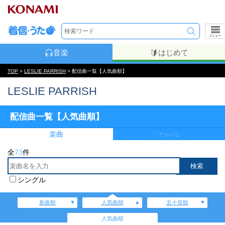
メニュー
音楽
はじめて
TOP
>
LESLIE PARRISH
> 配信曲一覧【人気曲順】
LESLIE PARRISH
配信曲一覧【人気曲順】
楽曲
アルバム
全
73
件
シングル
新曲順
人気曲順
五十音順
人気曲順