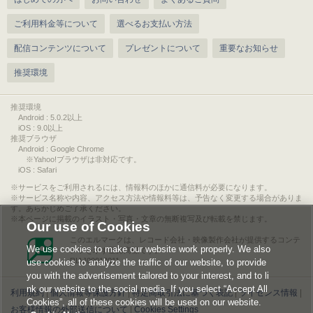
ご利用料金等について
選べるお支払い方法
配信コンテンツについて
プレゼントについて
重要なお知らせ
推奨環境
推奨環境
Android : 5.0.2以上
iOS : 9.0以上
推奨ブラウザ
Android : Google Chrome
※Yahoo!ブラウザは非対応です。
iOS : Safari
サービスをご利用されるには、情報料のほかに通信料が必要になります。
サービス名称や内容、アクセス方法や情報料等は、予告なく変更する場合がありま
す。あらかじめご了承ください。
本ページに掲載のイラスト・写真・文章の無断複写及び転載を禁じます。
Our use of Cookies
このエルマークは、レコード会社・映像製作会社が提供するコンテ
We use cookies to make our website work properly. We also
ンツを示す登録商標です。
RIAJ00013011
use cookies to analyze the traffic of our website, to provide
you with the advertisement tailored to your interest, and to li
nk our website to the social media. If you select “Accept All
利用規約
|
個人情報等保護方針
|
特定商取引法に基づく表記
|
ライセンス情報
|
Cookies”, all of these cookies will be used on our website.
お客様情報の外部送信について
|
Cookies Settings