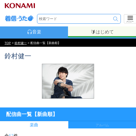
メニュー
音楽
はじめて
TOP
>
鈴村健一
> 配信曲一覧【新曲順】
鈴村健一
配信曲一覧【新曲順】
楽曲
アルバム
全
57
件