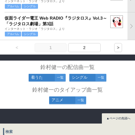
インターネット・ラジオ「ラジタロス」より
アルバム
シングル
仮面ライダー電王 Web RADIO『ラジタロス』Vol.3～
「ラジタロス劇場」第3話
インターネット・ラジオ「ラジタロス」より
アルバム
シングル
<
1
2
>
鈴村健一の配信曲一覧
着うた
シングル
一覧
一覧
鈴村健一のタイアップ曲一覧
アニメ
一覧
▲ページの先頭へ
検索