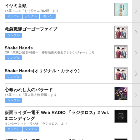
イヤミ音頭
TX系アニメ「おそ松さん 第2期」より
アルバム
シングル
着うた
救急戦隊ゴーゴーファイブ
シングル
Shake Hands
QR「東映公認 鈴村健一・神谷浩史の仮面ラジレンジャー」より
シングル
Shake Hands(オリジナル・カラオケ)
シングル
心奪われし人のバラード
TX系アニメ「幕末義人伝 浪漫」より
シングル
仮面ライダー電王 Web RADIO 『ラジタロス』2 Vol.
3:エンディング
インターネット・ラジオ「ラジタロス」より
アルバム
シングル