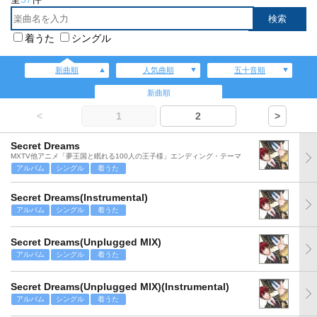
着うた
シングル
新曲順
人気曲順
五十音順
新曲順
<
1
2
>
Secret Dreams
MXTV他アニメ「夢王国と眠れる100人の王子様」エンディング・テーマ
アルバム
シングル
着うた
Secret Dreams(Instrumental)
アルバム
シングル
着うた
Secret Dreams(Unplugged MIX)
アルバム
シングル
着うた
Secret Dreams(Unplugged MIX)(Instrumental)
アルバム
シングル
着うた