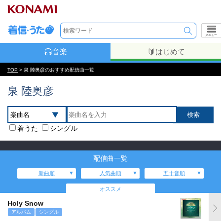
メニュー
音楽
はじめて
TOP
> 泉 陸奥彦のおすすめ配信曲一覧
泉 陸奥彦
着うた
シングル
配信曲一覧
新曲順
人気曲順
五十音順
オススメ
Holy Snow
アルバム
シングル