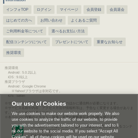
information
インフォTOP
ログイン
マイページ
会員登録
会員退会
はじめての方へ
お問い合わせ
よくあるご質問
ご利用料金等について
選べるお支払い方法
配信コンテンツについて
プレゼントについて
重要なお知らせ
推奨環境
推奨環境
Android : 5.0.2以上
iOS : 9.0以上
推奨ブラウザ
Android : Google Chrome
※Yahoo!ブラウザは非対応です。
iOS : Safari
Our use of Cookies
サービスをご利用されるには、情報料のほかに通信料が必要になります。
サービス名称や内容、アクセス方法や情報料等は、予告なく変更する場合がありま
す。あらかじめご了承ください。
We use cookies to make our website work properly. We also
本ページに掲載のイラスト・写真・文章の無断複写及び転載を禁じます。
use cookies to analyze the traffic of our website, to provide
you with the advertisement tailored to your interest, and to li
このエルマークは、レコード会社・映像製作会社が提供するコンテ
nk our website to the social media. If you select “Accept All
ンツを示す登録商標です。
RIAJ00013011
Cookies”, all of these cookies will be used on our website.