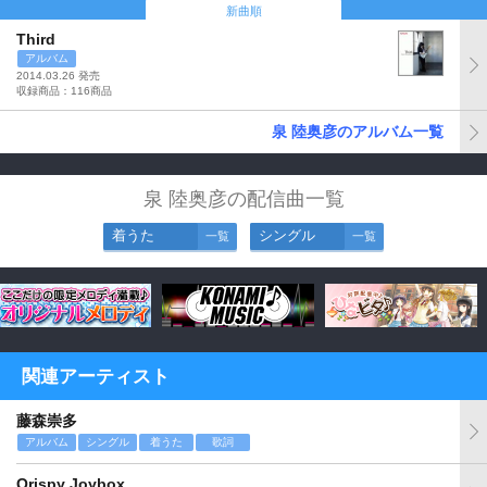
新曲順
Third
アルバム
2014.03.26 発売
収録商品：116商品
泉 陸奥彦のアルバム一覧
泉 陸奥彦の配信曲一覧
着うた
シングル
一覧
一覧
関連アーティスト
藤森崇多
アルバム
シングル
着うた
歌詞
Qrispy Joybox