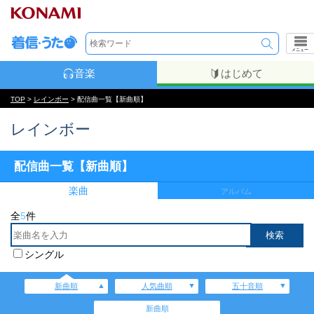
メニュー
音楽
はじめて
TOP
>
レインボー
> 配信曲一覧【新曲順】
レインボー
配信曲一覧【新曲順】
楽曲
アルバム
全
5
件
シングル
新曲順
人気曲順
五十音順
新曲順