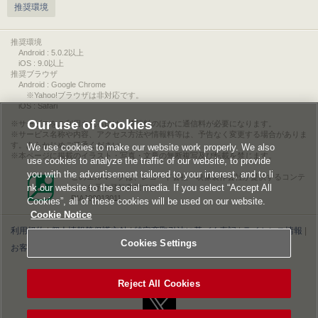
推奨環境
推奨環境
Android : 5.0.2以上
iOS : 9.0以上
推奨ブラウザ
Android : Google Chrome
※Yahoo!ブラウザは非対応です。
iOS : Safari
Our use of Cookies
サービスをご利用されるには、情報料のほかに通信料が必要になります。
サービス名称や内容、アクセス方法や情報料等は、予告なく変更する場合がありま
す。あらかじめご了承ください。
We use cookies to make our website work properly. We also
本ページに掲載のイラスト・写真・文章の無断複写及び転載を禁じます。
use cookies to analyze the traffic of our website, to provide
you with the advertisement tailored to your interest, and to li
このエルマークは、レコード会社・映像製作会社が提供するコンテ
nk our website to the social media. If you select “Accept All
ンツを示す登録商標です。
RIAJ00013011
Cookies”, all of these cookies will be used on our website.
Cookie Notice
利用規約
|
個人情報等保護方針
|
特定商取引法に基づく表記
|
ライセンス情報
|
Cookies Settings
お客様情報の外部送信について
|
Cookies Settings
©2026 Konami Digital Entertainment
Reject All Cookies