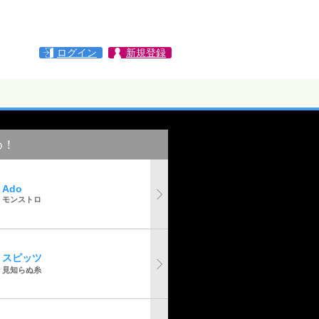
ログイン
新規登録
め！
Ado
モンストロ
スピッツ
見知らぬ糸