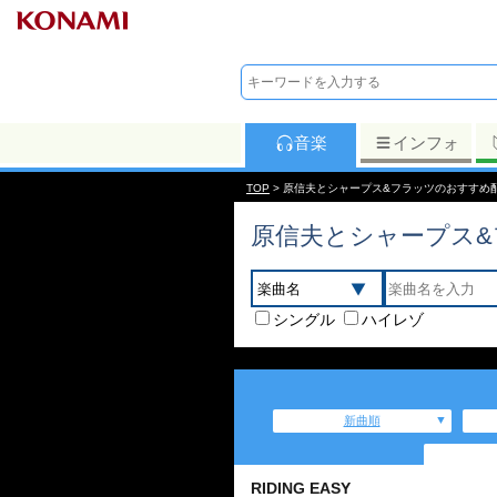
音楽
インフォ
TOP
> 原信夫とシャープス&フラッツのおすすめ
原信夫とシャープス&
シングル
ハイレゾ
新曲順
RIDING EASY