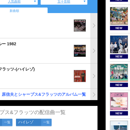
人気曲順
五十音順
新曲順
NEW
 1982
NEW
ラッツ-(ハイレゾ)
NEW
原信夫とシャープス&フラッツのアルバム一覧
プス&フラッツの配信曲一覧
NEW
ハイレゾ
一覧
一覧