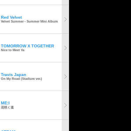
Red Velvet
Velvet Summer - Summer Mini Album
TOMORROW X TOGETHER
Nice to Meet Ya
Travis Japan
On My Road (Stadium ver.)
ME:I
花咲く道