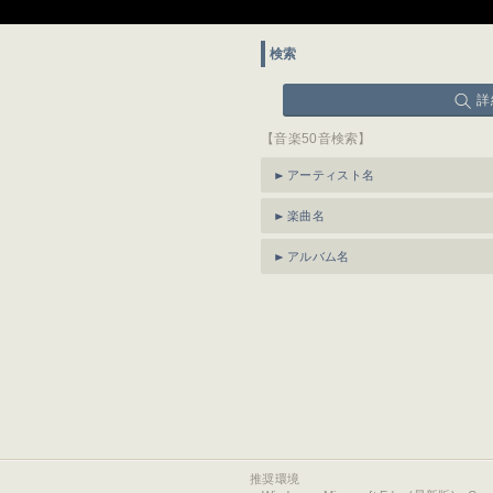
検索
詳
【音楽50音検索】
アーティスト名
楽曲名
アルバム名
推奨環境