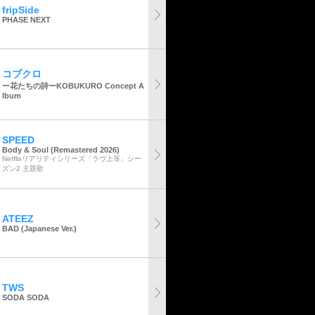
fripSide
PHASE NEXT
コブクロ
ー花たちの詩ーKOBUKURO Concept A
lbum
SPEED
Body & Soul (Remastered 2026)
Netflixリアリティシリーズ「ラヴ上等」シー
ズン2 主題歌
ATEEZ
BAD (Japanese Ver.)
TWS
SODA SODA