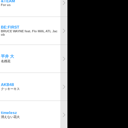
&TEAM
For us
BE:FIRST
BRUCE WAYNE feat. Flo Milli, ATL Jac
ob
平井 大
名残花
AKB48
クッキーキス
timelesz
消えない花火