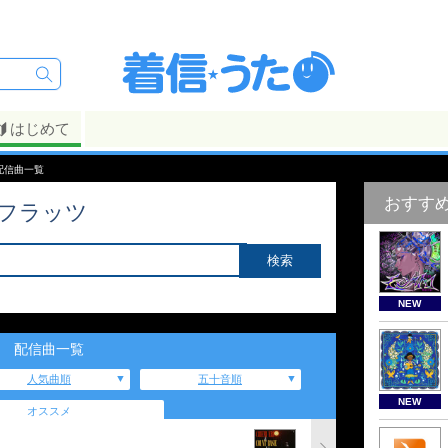
はじめて
配信曲一覧
おすす
フラッツ
NEW
配信曲一覧
人気曲順
五十音順
NEW
オススメ