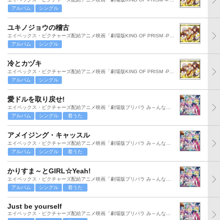
アルバム
シングル
ユキノジョウの稽古
エイベックス・ピクチャーズ配給アニメ映画「劇場版KING OF PRISM -PRIDE the HERO-」より
アルバム
シングル
冷とカヅキ
エイベックス・ピクチャーズ配給アニメ映画「劇場版KING OF PRISM -PRIDE the HERO-」より
アルバム
シングル
愛ドルを取り戻せ!
エイベックス・ピクチャーズ配給アニメ映画「劇場版プリパラ み～んなでかがやけ!キラリン☆スターライブ!」より
アルバム
シングル
着うた
アメイジング・キャッスル
エイベックス・ピクチャーズ配給アニメ映画「劇場版プリパラ み～んなでかがやけ!キラリン☆スターライブ!」より
アルバム
シングル
着うた
かりすま～とGIRL☆Yeah!
エイベックス・ピクチャーズ配給アニメ映画「劇場版プリパラ み～んなでかがやけ!キラリン☆スターライブ!」より
アルバム
シングル
着うた
Just be yourself
エイベックス・ピクチャーズ配給アニメ映画「劇場版プリパラ み～んなでかがやけ!キラリン☆スターライブ!」より