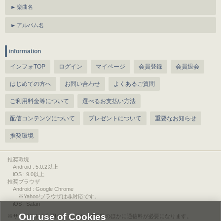
楽曲名
アルバム名
information
インフォTOP
ログイン
マイページ
会員登録
会員退会
はじめての方へ
お問い合わせ
よくあるご質問
ご利用料金等について
選べるお支払い方法
配信コンテンツについて
プレゼントについて
重要なお知らせ
推奨環境
推奨環境
Android : 5.0.2以上
iOS : 9.0以上
推奨ブラウザ
Android : Google Chrome
※Yahoo!ブラウザは非対応です。
iOS : Safari
Our use of Cookies
サービスをご利用されるには、情報料のほかに通信料が必要になります。