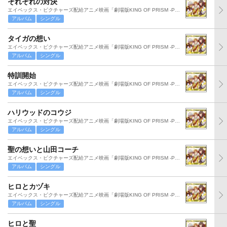
それぞれの対決
エイベックス・ピクチャーズ配給アニメ映画「劇場版KING OF PRISM -PRIDE the HERO-」より
アルバム
シングル
タイガの想い
エイベックス・ピクチャーズ配給アニメ映画「劇場版KING OF PRISM -PRIDE the HERO-」より
アルバム
シングル
特訓開始
エイベックス・ピクチャーズ配給アニメ映画「劇場版KING OF PRISM -PRIDE the HERO-」より
アルバム
シングル
ハリウッドのコウジ
エイベックス・ピクチャーズ配給アニメ映画「劇場版KING OF PRISM -PRIDE the HERO-」より
アルバム
シングル
聖の想いと山田コーチ
エイベックス・ピクチャーズ配給アニメ映画「劇場版KING OF PRISM -PRIDE the HERO-」より
アルバム
シングル
ヒロとカヅキ
エイベックス・ピクチャーズ配給アニメ映画「劇場版KING OF PRISM -PRIDE the HERO-」より
アルバム
シングル
ヒロと聖