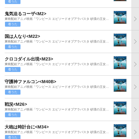
着うた
鬼気迫るコーザ<M2>
東映配給アニメ映画「ワンピース エピソードオブアラバスタ 砂漠の王女と海賊たち」O.サントラ
着うた
国は人なり<M22>
東映配給アニメ映画「ワンピース エピソードオブアラバスタ 砂漠の王女と海賊たち」O.サントラ
着うた
クロコダイル出現<M23>
東映配給アニメ映画「ワンピース エピソードオブアラバスタ 砂漠の王女と海賊たち」O.サントラ
着うた
守護神ファルコン<M40B>
東映配給アニメ映画「ワンピース エピソードオブアラバスタ 砂漠の王女と海賊たち」O.サントラ
着うた
戦況<M26>
東映配給アニメ映画「ワンピース エピソードオブアラバスタ 砂漠の王女と海賊たち」O.サントラ
着うた
大砲は時計台に<M34>
東映配給アニメ映画「ワンピース エピソードオブアラバスタ 砂漠の王女と海賊たち」O.サントラ
着うた