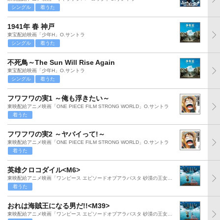
シングル
着うた
1941年 春 神戸
東宝配給映画「少年H」O.サントラ
シングル
着うた
不死鳥～The Sun Will Rise Again
東宝配給映画「少年H」O.サントラ
シングル
着うた
フワフワの実1 ～俺も浮きたい～
東映配給アニメ映画「ONE PIECE FILM STRONG WORLD」O.サントラ
着うた
フワフワの実2 ～ヤバイって!～
東映配給アニメ映画「ONE PIECE FILM STRONG WORLD」O.サントラ
着うた
英雄クロコダイル<M6>
東映配給アニメ映画「ワンピース エピソードオブアラバスタ 砂漠の王女と海賊たち」O.サントラ
着うた
おれは海賊王になる男だ!!<M39>
東映配給アニメ映画「ワンピース エピソードオブアラバスタ 砂漠の王女と海賊たち」O.サントラ