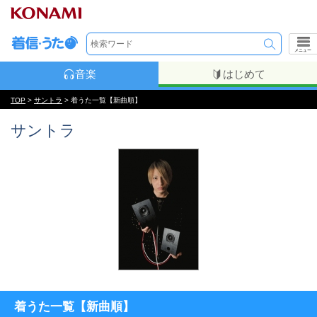
メニュー
音楽
はじめて
TOP
>
サントラ
> 着うた一覧【新曲順】
サントラ
着うた一覧【新曲順】