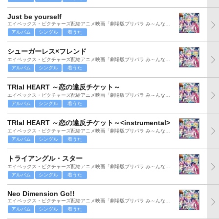
Just be yourself
エイベックス・ピクチャーズ配給アニメ映画「劇場版プリパラ み～んなでかがやけ!キラリン☆スターライブ!」より
アルバム
シングル
着うた
シューガーレス×フレンド
エイベックス・ピクチャーズ配給アニメ映画「劇場版プリパラ み～んなでかがやけ!キラリン☆スターライブ!」より
アルバム
シングル
着うた
TRIal HEART ～恋の違反チケット～
エイベックス・ピクチャーズ配給アニメ映画「劇場版プリパラ み～んなでかがやけ!キラリン☆スターライブ!」より
アルバム
シングル
着うた
TRIal HEART ～恋の違反チケット～<instrumental>
エイベックス・ピクチャーズ配給アニメ映画「劇場版プリパラ み～んなでかがやけ!キラリン☆スターライブ!」より
アルバム
シングル
着うた
トライアングル・スター
エイベックス・ピクチャーズ配給アニメ映画「劇場版プリパラ み～んなでかがやけ!キラリン☆スターライブ!」より
アルバム
シングル
着うた
Neo Dimension Go!!
エイベックス・ピクチャーズ配給アニメ映画「劇場版プリパラ み～んなでかがやけ!キラリン☆スターライブ!」より
アルバム
シングル
着うた