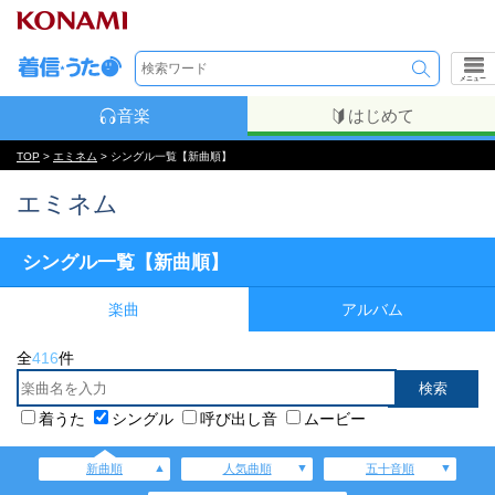
メニュー
音楽
はじめて
TOP
>
エミネム
> シングル一覧【新曲順】
エミネム
シングル一覧【新曲順】
楽曲
アルバム
全
416
件
着うた
シングル
呼び出し音
ムービー
新曲順
人気曲順
五十音順