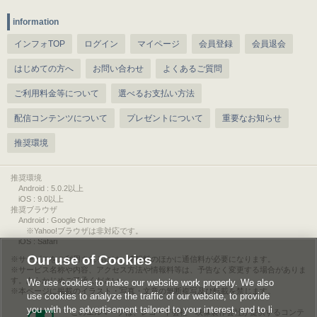
information
インフォTOP
ログイン
マイページ
会員登録
会員退会
はじめての方へ
お問い合わせ
よくあるご質問
ご利用料金等について
選べるお支払い方法
配信コンテンツについて
プレゼントについて
重要なお知らせ
推奨環境
推奨環境
Android : 5.0.2以上
iOS : 9.0以上
推奨ブラウザ
Android : Google Chrome
※Yahoo!ブラウザは非対応です。
iOS : Safari
Our use of Cookies
サービスをご利用されるには、情報料のほかに通信料が必要になります。
サービス名称や内容、アクセス方法や情報料等は、予告なく変更する場合がありま
す。あらかじめご了承ください。
We use cookies to make our website work properly. We also
本ページに掲載のイラスト・写真・文章の無断複写及び転載を禁じます。
use cookies to analyze the traffic of our website, to provide
you with the advertisement tailored to your interest, and to li
このエルマークは、レコード会社・映像製作会社が提供するコンテ