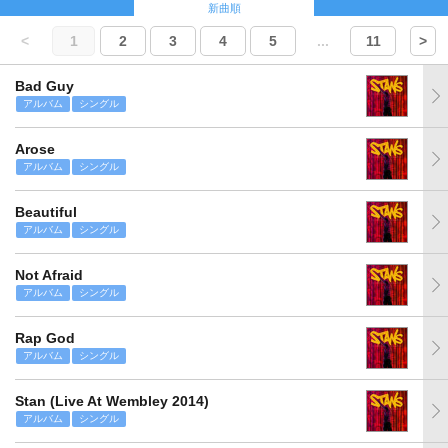
新曲順
<
1
2
3
4
5
...
11
>
Bad Guy
アルバム
シングル
Arose
アルバム
シングル
Beautiful
アルバム
シングル
Not Afraid
アルバム
シングル
Rap God
アルバム
シングル
Stan (Live At Wembley 2014)
アルバム
シングル