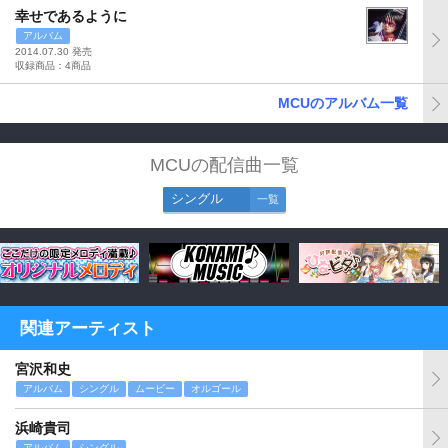
幸せであるように
アルバム
2014.07.30 発売
収録商品：4商品
MCUのアルバム一覧
MCUの配信曲一覧
シングル
一覧
関連アーティスト
宮沢和史
アルバム
シングル
ムービー
オルゴール
浜崎貴司
アルバム
シングル