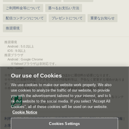
ご利用料金等について
選べるお支払い方法
配信コンテンツについて
プレゼントについて
重要なお知らせ
推奨環境
推奨環境
Android : 5.0.2以上
iOS : 9.0以上
推奨ブラウザ
Android : Google Chrome
※Yahoo!ブラウザは非対応です。
iOS : Safari
Our use of Cookies
サービスをご利用されるには、情報料のほかに通信料が必要になります。
サービス名称や内容、アクセス方法や情報料等は、予告なく変更する場合がありま
す。あらかじめご了承ください。
We use cookies to make our website work properly. We also
本ページに掲載のイラスト・写真・文章の無断複写及び転載を禁じます。
use cookies to analyze the traffic of our website, to provide
you with the advertisement tailored to your interest, and to li
このエルマークは、レコード会社・映像製作会社が提供するコンテ
nk our website to the social media. If you select “Accept All
ンツを示す登録商標です。
RIAJ00013011
Cookies”, all of these cookies will be used on our website.
Cookie Notice
利用規約
|
個人情報等保護方針
|
特定商取引法に基づく表記
|
ライセンス情報
|
Cookies Settings
お客様情報の外部送信について
|
Cookies Settings