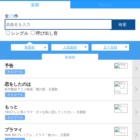
楽曲
アルバム
全
29
件
シングル
呼び出し音
新曲順
人気曲順
五十音順
新曲順
予告
オルゴール
恋をしたのは
松竹配給アニメ映画「聲の形」主題歌
オルゴール
もっと
TBSテレビ系ドラマ「ダメな私に恋してください」主題歌
オルゴール
プラマイ
NHK BSプレミアム・ドラマ「仮カレ」主題歌