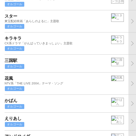
オルゴール
スター
東宝配給映画「あらしのよるに」主題歌
オルゴール
キラキラ
CX系ドラマ「がんばっていきまっしょい」主題歌
オルゴール
三国駅
オルゴール
花風
NTV系「THE LIVE 2004」テーマ・ソング
オルゴール
かばん
オルゴール
えりあし
オルゴール