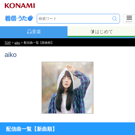
メニュー
音楽
はじめて
TOP
>
aiko
> 配信曲一覧【新曲順】
aiko
配信曲一覧【新曲順】