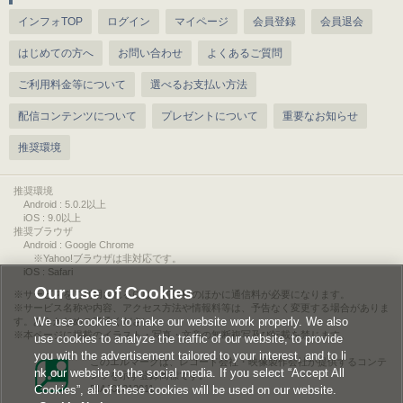
インフォTOP
ログイン
マイページ
会員登録
会員退会
はじめての方へ
お問い合わせ
よくあるご質問
ご利用料金等について
選べるお支払い方法
配信コンテンツについて
プレゼントについて
重要なお知らせ
推奨環境
推奨環境
Android : 5.0.2以上
iOS : 9.0以上
推奨ブラウザ
Android : Google Chrome
※Yahoo!ブラウザは非対応です。
iOS : Safari
Our use of Cookies
サービスをご利用されるには、情報料のほかに通信料が必要になります。
サービス名称や内容、アクセス方法や情報料等は、予告なく変更する場合がありま
We use cookies to make our website work properly. We also
す。あらかじめご了承ください。
本ページに掲載のイラスト・写真・文章の無断複写及び転載を禁じます。
use cookies to analyze the traffic of our website, to provide
you with the advertisement tailored to your interest, and to li
このエルマークは、レコード会社・映像製作会社が提供するコンテ
nk our website to the social media. If you select “Accept All
ンツを示す登録商標です。
Cookies”, all of these cookies will be used on our website.
RIAJ00013011