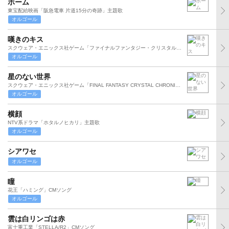
ホーム
東宝配給映画「阪急電車 片道15分の奇跡」主題歌
オルゴール
嘆きのキス
スクウェア・エニックス社ゲーム「ファイナルファンタジー・クリスタルクロニクルエコーズ・オブ・タイム」イメージ・ソング
オルゴール
星のない世界
スクウェア・エニックス社ゲーム「FINAL FANTASY CRYSTAL CHRONICLES Ring of Fat
オルゴール
横顔
NTV系ドラマ「ホタルノヒカリ」主題歌
オルゴール
シアワセ
オルゴール
瞳
花王「ハミング」CMソング
オルゴール
雲は白リンゴは赤
富士重工業「STELLA/R2」CMソング