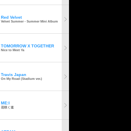
Red Velvet
Velvet Summer - Summer Mini Album
TOMORROW X TOGETHER
Nice to Meet Ya
Travis Japan
On My Road (Stadium ver.)
ME:I
花咲く道