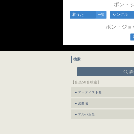
ボン・
着うた
シングル
一覧
ボン・ジョ
検索
詳
【音楽50音検索】
アーティスト名
楽曲名
アルバム名