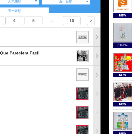
人気曲順
五十音順
五十音順
NEW
4
5
...
10
>
アルバム
Que Pareciera Facil
NEW
NEW
NEW