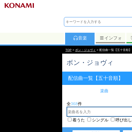
音楽
インフォ
TOP
>
ボン・ジョヴィ
> 配信曲一覧【五十音順】
ボン・ジョヴィ
配信曲一覧【五十音順】
楽曲
全
368
件
着うた
シングル
呼び出し