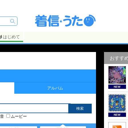
はじめて
おすす
NEW
アルバム
NEW
音
ムービー