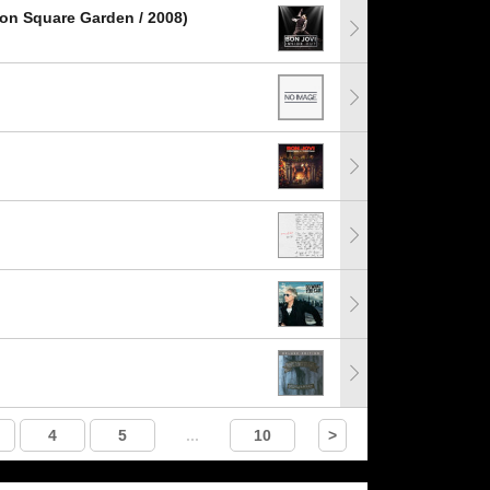
son Square Garden / 2008)
4
5
...
10
>