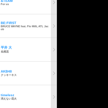
&TEAM
For us
BE:FIRST
BRUCE WAYNE feat. Flo Milli, ATL Jac
ob
平井 大
名残花
AKB48
クッキーキス
timelesz
消えない花火