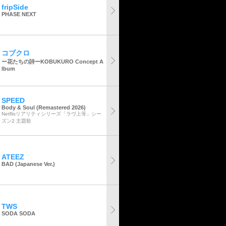
fripSide
PHASE NEXT
コブクロ
ー花たちの詩ーKOBUKURO Concept A
lbum
SPEED
Body & Soul (Remastered 2026)
Netflixリアリティシリーズ「ラヴ上等」シー
ズン2 主題歌
ATEEZ
BAD (Japanese Ver.)
TWS
SODA SODA