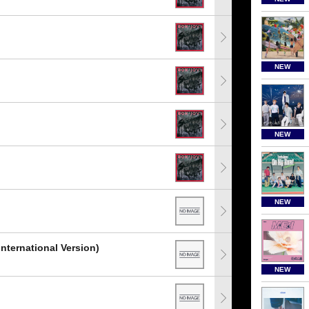
NEW
NEW
NEW
International Version)
NEW