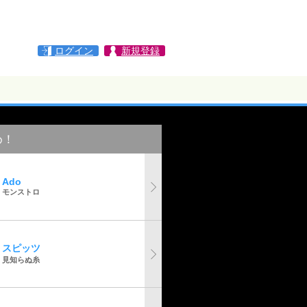
ログイン
新規登録
め！
Ado
モンストロ
スピッツ
見知らぬ糸