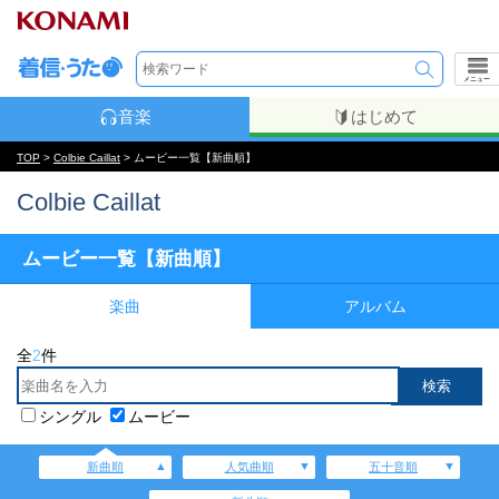
メニュー
音楽
はじめて
TOP
>
Colbie Caillat
> ムービー一覧【新曲順】
Colbie Caillat
ムービー一覧【新曲順】
楽曲
アルバム
全
2
件
シングル
ムービー
新曲順
人気曲順
五十音順