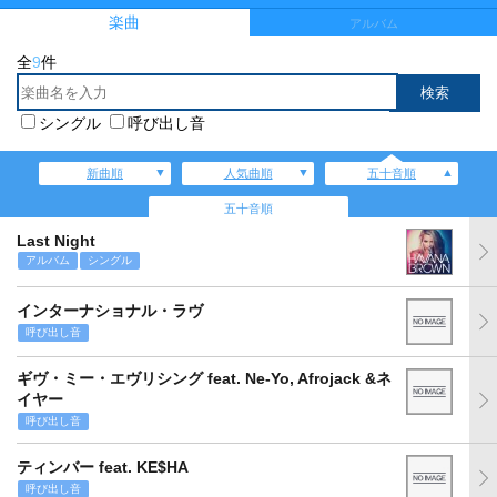
楽曲
アルバム
全
9
件
シングル
呼び出し音
新曲順
人気曲順
五十音順
五十音順
Last Night
アルバム
シングル
インターナショナル・ラヴ
呼び出し音
ギヴ・ミー・エヴリシング feat. Ne-Yo, Afrojack &ネ
イヤー
呼び出し音
ティンバー feat. KE$HA
呼び出し音