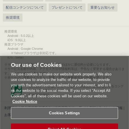
配信コンテンツについて
プレゼントについて
重要なお知らせ
推奨環境
推奨環境
Android : 5.0.2以上
iOS : 9.0以上
推奨ブラウザ
Android : Google Chrome
※Yahoo!ブラウザは非対応です。
iOS : Safari
Our use of Cookies
サービスをご利用されるには、情報料のほかに通信料が必要になります。
サービス名称や内容、アクセス方法や情報料等は、予告なく変更する場合がありま
す。あらかじめご了承ください。
We use cookies to make our website work properly. We also
本ページに掲載のイラスト・写真・文章の無断複写及び転載を禁じます。
use cookies to analyze the traffic of our website, to provide
you with the advertisement tailored to your interest, and to li
このエルマークは、レコード会社・映像製作会社が提供するコンテ
nk our website to the social media. If you select “Accept All
ンツを示す登録商標です。
RIAJ00013011
Cookies”, all of these cookies will be used on our website.
Cookie Notice
利用規約
|
個人情報等保護方針
|
特定商取引法に基づく表記
|
ライセンス情報
|
Cookies Settings
お客様情報の外部送信について
|
Cookies Settings
©2026 Konami Digital Entertainment