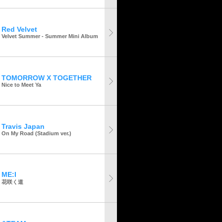
Red Velvet
Velvet Summer - Summer Mini Album
TOMORROW X TOGETHER
Nice to Meet Ya
Travis Japan
On My Road (Stadium ver.)
ME:I
花咲く道