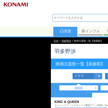
音楽
インフォ
TOP
>
羽多野渉
> 映画主題歌一覧【新曲順】
羽多野渉
映画主題歌一覧【新曲順】
ドラマ
一覧
新曲順
KING & QUEEN
エイベックス・ピクチャーズ配給アニメ映画「Dance wit