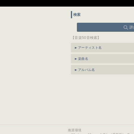
検索
詳
【音楽50音検索】
アーティスト名
楽曲名
アルバム名
推奨環境