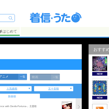
はじめて
おすす
NEW
アニメ
一覧
映画
一覧
人気曲順
五十音順
新曲順
NEW
h Devils-Fortuna-」主題歌