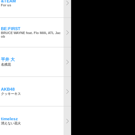
&TEAM
For us
BE:FIRST
BRUCE WAYNE feat. Flo Milli, ATL Jac
ob
平井 大
名残花
AKB48
クッキーキス
timelesz
消えない花火