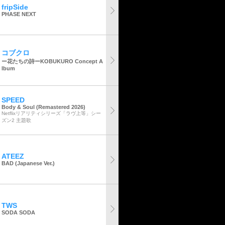
fripSide
PHASE NEXT
コブクロ
ー花たちの詩ーKOBUKURO Concept A
lbum
SPEED
Body & Soul (Remastered 2026)
Netflixリアリティシリーズ「ラヴ上等」シー
ズン2 主題歌
ATEEZ
BAD (Japanese Ver.)
TWS
SODA SODA