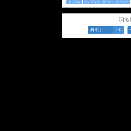
アルバム
シングル
着うた
ハイレゾ
羽多
着うた
一覧