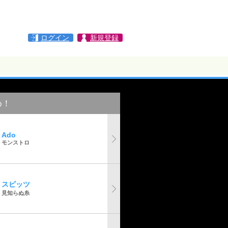
ログイン
新規登録
め！
Ado
モンストロ
スピッツ
見知らぬ糸