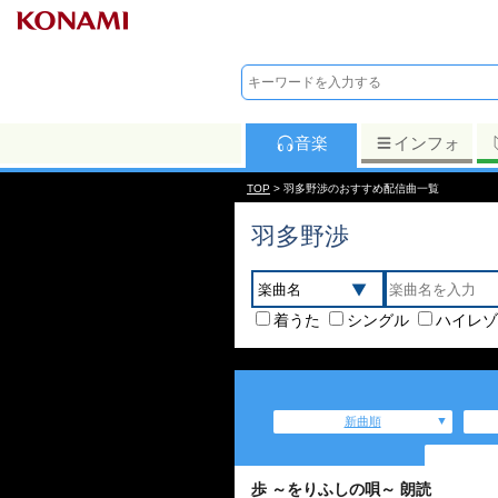
音楽
インフォ
TOP
> 羽多野渉のおすすめ配信曲一覧
羽多野渉
着うた
シングル
ハイレゾ
新曲順
歩 ～をりふしの唄～ 朗読