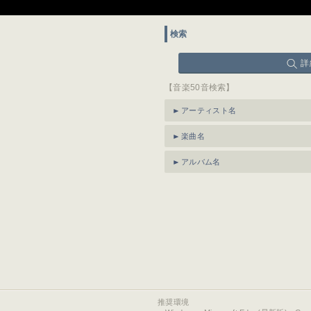
検索
詳
【音楽50音検索】
アーティスト名
楽曲名
アルバム名
推奨環境