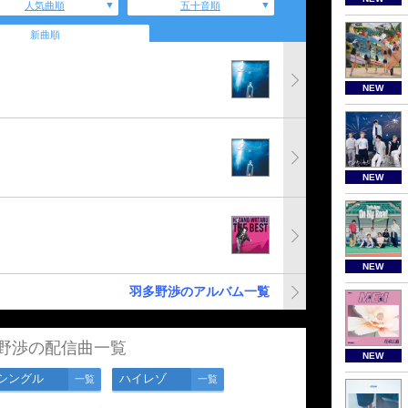
人気曲順
五十音順
新曲順
NEW
NEW
NEW
羽多野渉のアルバム一覧
野渉の配信曲一覧
NEW
シングル
ハイレゾ
一覧
一覧