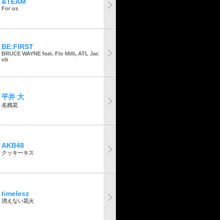
&TEAM
For us
BE:FIRST
BRUCE WAYNE feat. Flo Milli, ATL Jac
ob
平井 大
名残花
AKB48
クッキーキス
timelesz
消えない花火