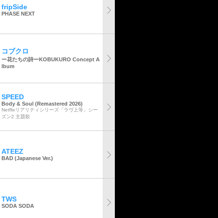
fripSide
PHASE NEXT
コブクロ
ー花たちの詩ーKOBUKURO Concept A
lbum
SPEED
Body & Soul (Remastered 2026)
Netflixリアリティシリーズ「ラヴ上等」シー
ズン2 主題歌
ATEEZ
BAD (Japanese Ver.)
TWS
SODA SODA