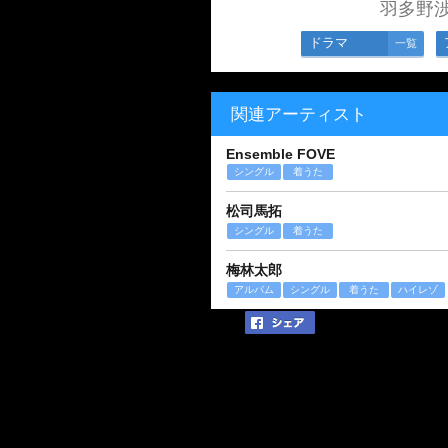
羽多野
ドラマ
一覧
関連アーティスト
Ensemble FOVE
シングル
着うた
松司馬拓
シングル
着うた
梅林太郎
アルバム
シングル
着うた
ハイレゾ