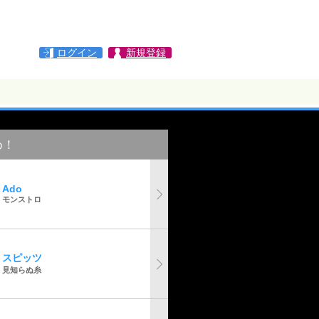
ログイン
新規登録
め！
Ado
モンストロ
スピッツ
見知らぬ糸