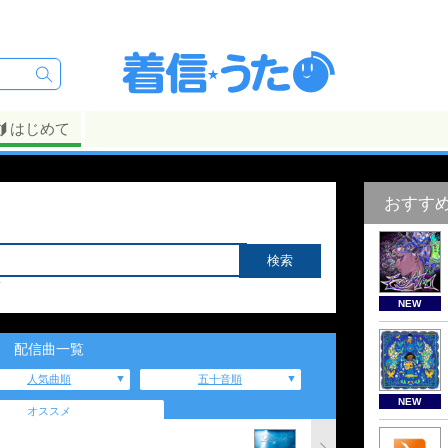
はじめて
おすす
NEW
配信曲一覧
人気曲順
五十音順
NEW
オススメ