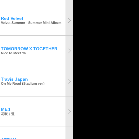
Red Velvet
Velvet Summer - Summer Mini Album
TOMORROW X TOGETHER
Nice to Meet Ya
Travis Japan
On My Road (Stadium ver.)
ME:I
花咲く道