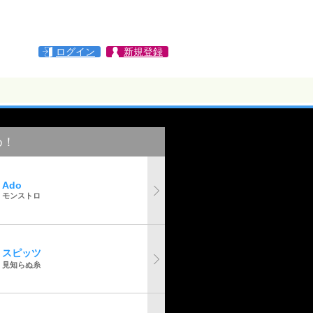
ログイン
新規登録
め！
Ado
モンストロ
スピッツ
見知らぬ糸