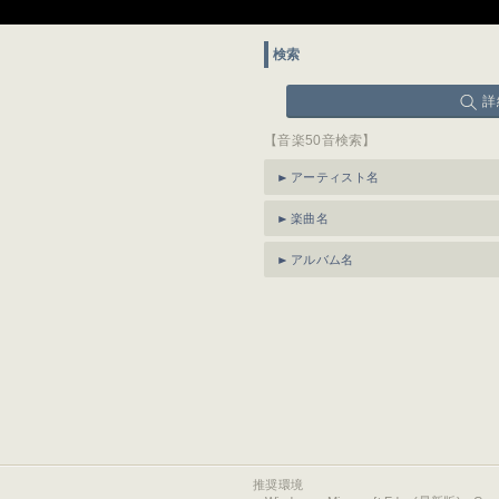
検索
詳
【音楽50音検索】
アーティスト名
楽曲名
アルバム名
推奨環境