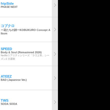
fripSide
PHASE NEXT
コブクロ
ー花たちの詩ーKOBUKURO Concept A
lbum
SPEED
Body & Soul (Remastered 2026)
Netflixリアリティシリーズ「ラヴ上等」シー
ズン2 主題歌
ATEEZ
BAD (Japanese Ver.)
TWS
SODA SODA