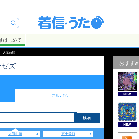
はじめて
覧【人気曲順】
おすす
ーゼズ
NEW
アルバム
NEW
人気曲順
五十音順