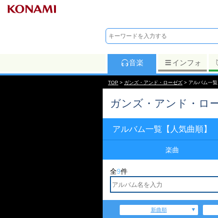
音楽
インフォ
TOP
>
ガンズ・アンド・ローゼズ
> アルバム一
ガンズ・アンド・ロ
アルバム一覧【人気曲順】
楽曲
全
9
件
新曲順