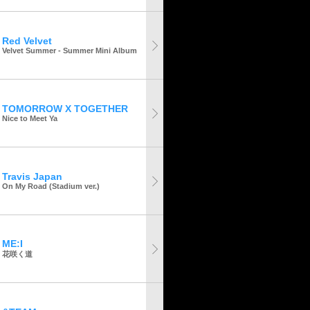
Red Velvet
Velvet Summer - Summer Mini Album
TOMORROW X TOGETHER
Nice to Meet Ya
Travis Japan
On My Road (Stadium ver.)
ME:I
花咲く道