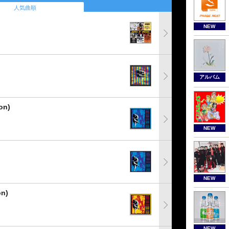
人気曲順
NEW
アルバム
on)
NEW
NEW
on)
NEW