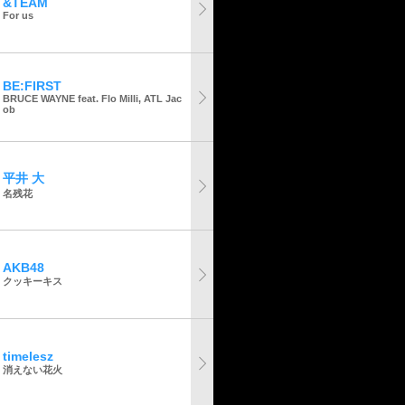
&TEAM
For us
BE:FIRST
BRUCE WAYNE feat. Flo Milli, ATL Jac
ob
平井 大
名残花
AKB48
クッキーキス
timelesz
消えない花火