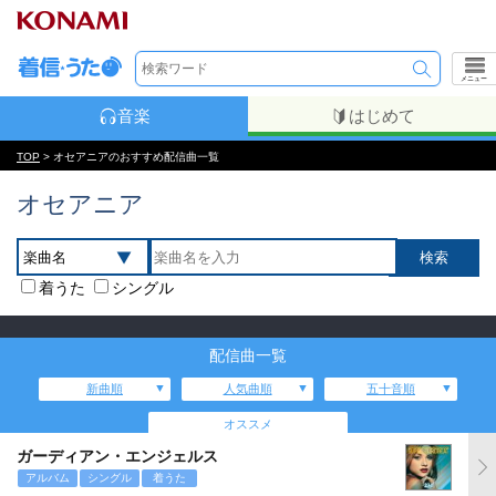
メニュー
音楽
はじめて
TOP
> オセアニアのおすすめ配信曲一覧
オセアニア
着うた
シングル
配信曲一覧
新曲順
人気曲順
五十音順
オススメ
ガーディアン・エンジェルス
アルバム
シングル
着うた