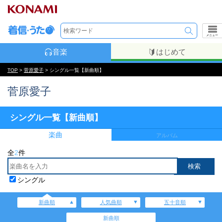
メニュー
音楽
はじめて
TOP
>
菅原愛子
> シングル一覧【新曲順】
菅原愛子
シングル一覧【新曲順】
楽曲
アルバム
全
2
件
シングル
新曲順
人気曲順
五十音順
新曲順