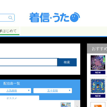
はじめて
おすす
NEW
配信曲一覧
人気曲順
五十音順
NEW
オススメ