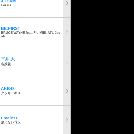
&TEAM
For us
BE:FIRST
BRUCE WAYNE feat. Flo Milli, ATL Jac
ob
平井 大
名残花
AKB48
クッキーキス
timelesz
消えない花火