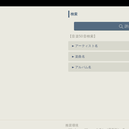
検索
詳
【音楽50音検索】
アーティスト名
楽曲名
アルバム名
推奨環境