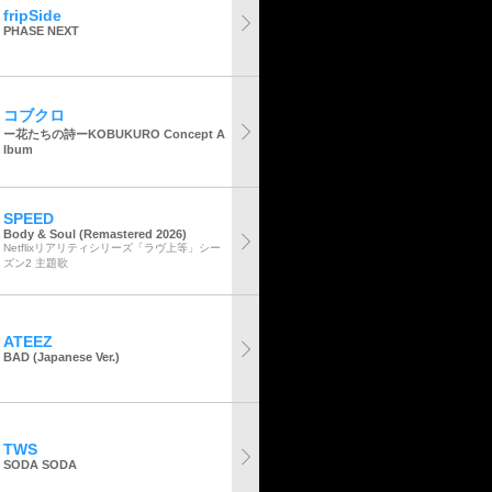
fripSide
PHASE NEXT
コブクロ
ー花たちの詩ーKOBUKURO Concept A
lbum
SPEED
Body & Soul (Remastered 2026)
Netflixリアリティシリーズ「ラヴ上等」シー
ズン2 主題歌
ATEEZ
BAD (Japanese Ver.)
TWS
SODA SODA