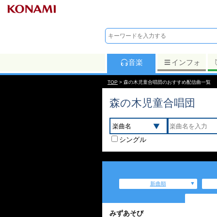
音楽
インフォ
TOP
> 森の木児童合唱団のおすすめ配信曲一覧
森の木児童合唱団
シングル
新曲順
みずあそび