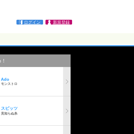
ログイン
新規登録
め！
Ado
モンストロ
スピッツ
見知らぬ糸