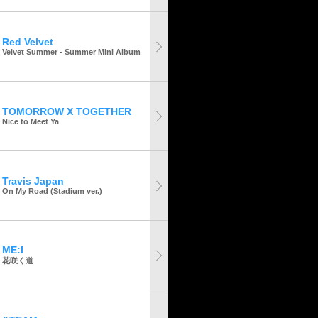
Red Velvet
Velvet Summer - Summer Mini Album
TOMORROW X TOGETHER
Nice to Meet Ya
Travis Japan
On My Road (Stadium ver.)
ME:I
花咲く道