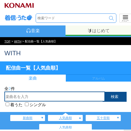
メニュー
音楽
はじめて
TOP
>
WITH
> 配信曲一覧【人気曲順】
WITH
配信曲一覧【人気曲順】
楽曲
アルバム
全
2
件
着うた
シングル
新曲順
人気曲順
五十音順
人気曲順