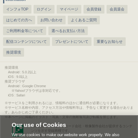
インフォTOP
ログイン
マイページ
会員登録
会員退会
はじめての方へ
お問い合わせ
よくあるご質問
ご利用料金等について
選べるお支払い方法
配信コンテンツについて
プレゼントについて
重要なお知らせ
推奨環境
推奨環境
Android : 5.0.2以上
iOS : 9.0以上
推奨ブラウザ
Android : Google Chrome
※Yahoo!ブラウザは非対応です。
iOS : Safari
サービスをご利用されるには、情報料のほかに通信料が必要になります。
サービス名称や内容、アクセス方法や情報料等は、予告なく変更する場合がありま
す。あらかじめご了承ください。
本ページに掲載のイラスト・写真・文章の無断複写及び転載を禁じます。
Our use of Cookies
このエルマークは、レコード会社・映像製作会社が提供するコンテ
ンツを示す登録商標です。
We use cookies to make our website work properly. We also
RIAJ00013011