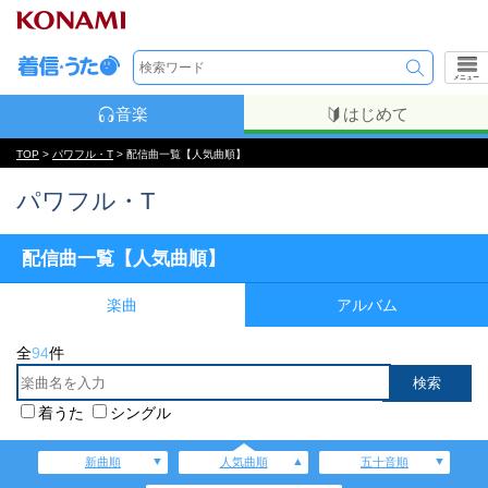
メニュー
音楽
はじめて
TOP
>
パワフル・T
> 配信曲一覧【人気曲順】
パワフル・T
配信曲一覧【人気曲順】
楽曲
アルバム
全
94
件
着うた
シングル
新曲順
人気曲順
五十音順