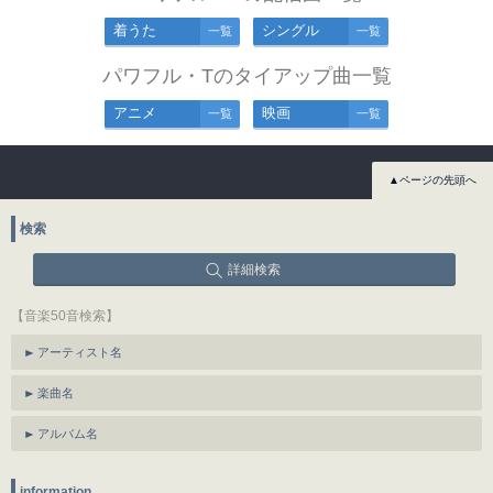
着うた
シングル
一覧
一覧
パワフル・Tのタイアップ曲一覧
アニメ
映画
一覧
一覧
▲ページの先頭へ
検索
詳細検索
【音楽50音検索】
アーティスト名
楽曲名
アルバム名
information