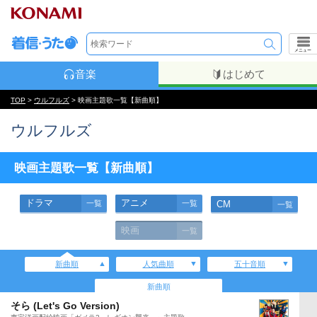
メニュー
音楽
はじめて
TOP
>
ウルフルズ
> 映画主題歌一覧【新曲順】
ウルフルズ
映画主題歌一覧【新曲順】
ドラマ
アニメ
一覧
一覧
CM
一覧
映画
一覧
新曲順
人気曲順
五十音順
新曲順
そら (Let's Go Version)