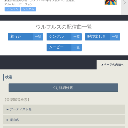
東宝洋画配給映画「ガメラ2～レギオン襲来～」主題歌
アルバム・バージョン
アルバム
シングル
ウルフルズの配信曲一覧
着うた
シングル
呼び出し音
一覧
一覧
一覧
ムービー
一覧
▲ページの先頭へ
検索
詳細検索
【音楽50音検索】
アーティスト名
楽曲名