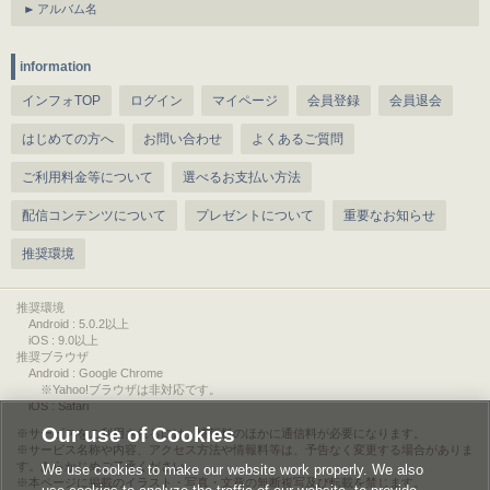
アルバム名
information
インフォTOP
ログイン
マイページ
会員登録
会員退会
はじめての方へ
お問い合わせ
よくあるご質問
ご利用料金等について
選べるお支払い方法
配信コンテンツについて
プレゼントについて
重要なお知らせ
推奨環境
推奨環境
Android : 5.0.2以上
iOS : 9.0以上
推奨ブラウザ
Android : Google Chrome
※Yahoo!ブラウザは非対応です。
iOS : Safari
Our use of Cookies
サービスをご利用されるには、情報料のほかに通信料が必要になります。
サービス名称や内容、アクセス方法や情報料等は、予告なく変更する場合がありま
す。あらかじめご了承ください。
We use cookies to make our website work properly. We also
本ページに掲載のイラスト・写真・文章の無断複写及び転載を禁じます。