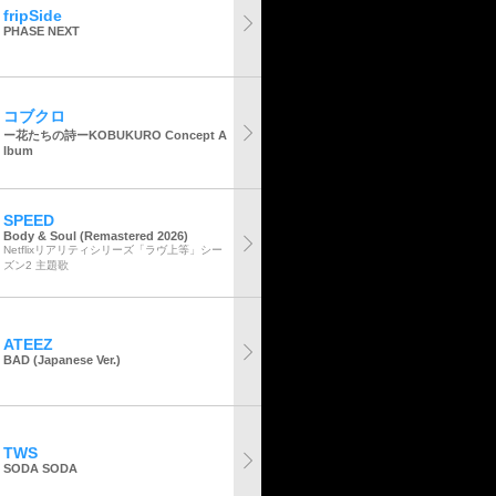
fripSide
PHASE NEXT
コブクロ
ー花たちの詩ーKOBUKURO Concept A
lbum
SPEED
Body & Soul (Remastered 2026)
Netflixリアリティシリーズ「ラヴ上等」シー
ズン2 主題歌
ATEEZ
BAD (Japanese Ver.)
TWS
SODA SODA