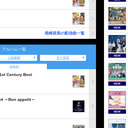
NEW
尾崎亜美の配信曲一覧
アルバム一覧
NEW
人気曲順
五十音順
新曲順
1st Century Best
NEW
rt ～Bon appetit～
NEW