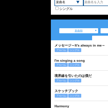
シングル
新曲順
メッセージ～It's always in me～
アルバム
シングル
I'm singing a song
アルバム
シングル
境界線を引いたのは僕だ
アルバム
シングル
スケッチブック
アルバム
シングル
Harmony