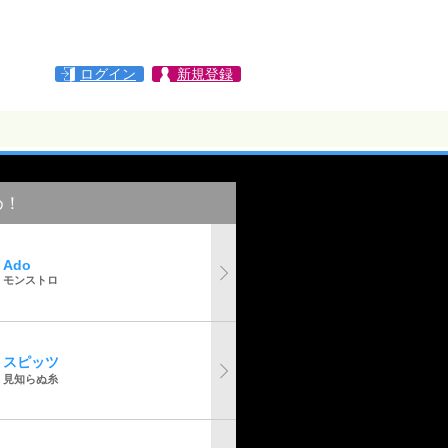
ログイン
新規登録
め！
Ado
モンストロ
スピッツ
見知らぬ糸