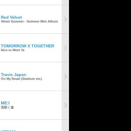
Red Velvet
Velvet Summer - Summer Mini Album
TOMORROW X TOGETHER
Nice to Meet Ya
Travis Japan
On My Road (Stadium ver.)
ME:I
花咲く道