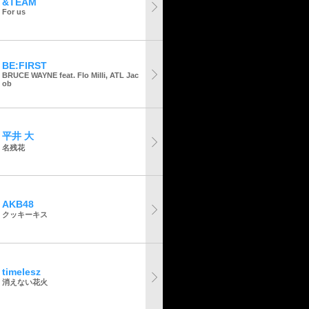
&TEAM
For us
BE:FIRST
BRUCE WAYNE feat. Flo Milli, ATL Jac
ob
平井 大
名残花
AKB48
クッキーキス
timelesz
消えない花火