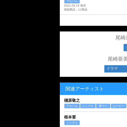
アルバム
2021.09.15 発売
収録商品：11商品
尾崎
尾崎亜
ドラマ
関連アーティスト
槇原敬之
アルバム
シングル
着うた
ムービー
根本要
シングル