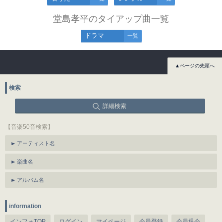
堂島孝平のタイアップ曲一覧
ドラマ
一覧
▲ページの先頭へ
検索
詳細検索
【音楽50音検索】
アーティスト名
楽曲名
アルバム名
information
インフォTOP
ログイン
マイページ
会員登録
会員退会