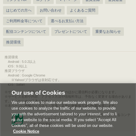
はじめての方へ
お問い合わせ
よくあるご質問
ご利用料金等について
選べるお支払い方法
配信コンテンツについて
プレゼントについて
重要なお知らせ
推奨環境
推奨環境
Android : 5.0.2以上
iOS : 9.0以上
推奨ブラウザ
Android : Google Chrome
※Yahoo!ブラウザは非対応です。
iOS : Safari
Our use of Cookies
サービスをご利用されるには、情報料のほかに通信料が必要になります。
サービス名称や内容、アクセス方法や情報料等は、予告なく変更する場合がありま
す。あらかじめご了承ください。
We use cookies to make our website work properly. We also
本ページに掲載のイラスト・写真・文章の無断複写及び転載を禁じます。
use cookies to analyze the traffic of our website, to provide
you with the advertisement tailored to your interest, and to li
このエルマークは、レコード会社・映像製作会社が提供するコンテ
nk our website to the social media. If you select “Accept All
ンツを示す登録商標です。
RIAJ00013011
Cookies”, all of these cookies will be used on our website.
Cookie Notice