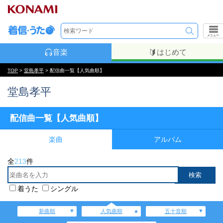
メニュー
音楽
はじめて
TOP
>
堂島孝平
> 配信曲一覧【人気曲順】
堂島孝平
配信曲一覧【人気曲順】
楽曲
アルバム
全
213
件
着うた
シングル
新曲順
人気曲順
五十音順