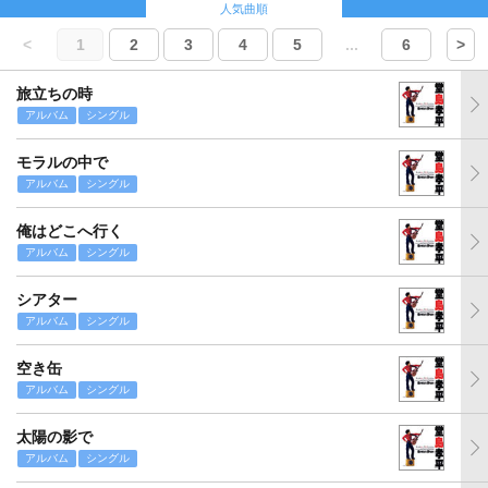
人気曲順
<
1
2
3
4
5
...
6
>
旅立ちの時
アルバム
シングル
モラルの中で
アルバム
シングル
俺はどこへ行く
アルバム
シングル
シアター
アルバム
シングル
空き缶
アルバム
シングル
太陽の影で
アルバム
シングル