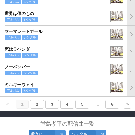
アルバム
シングル
世界は僕のもの
アルバム
シングル
マーマレードガール
アルバム
シングル
恋はラベンダー
アルバム
シングル
ノーベンバー
アルバム
シングル
ミルキーウェイ
アルバム
シングル
<
1
2
3
4
5
...
6
>
堂島孝平の配信曲一覧
着うた
シングル
一覧
一覧