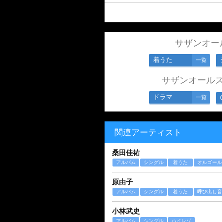
サザンオー
着うた
一覧
サザンオール
ドラマ
一覧
関連アーティスト
桑田佳祐
アルバム
シングル
着うた
オルゴール
原由子
アルバム
シングル
着うた
呼び出し音
小林武史
アルバム
シングル
ハイレゾ