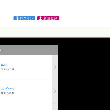
ログイン
新規登録
め！
Ado
モンストロ
スピッツ
見知らぬ糸