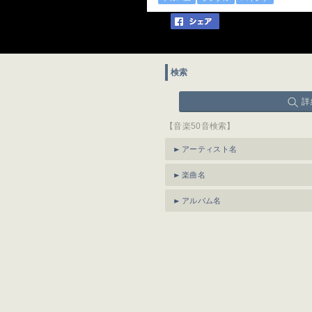
検索
詳
【音楽50音検索】
アーティスト名
楽曲名
アルバム名