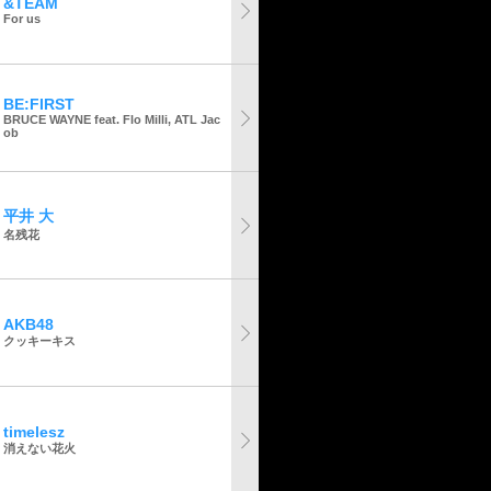
&TEAM
For us
BE:FIRST
BRUCE WAYNE feat. Flo Milli, ATL Jac
ob
平井 大
名残花
AKB48
クッキーキス
timelesz
消えない花火