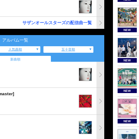
サザンオールスターズの配信曲一覧
NEW
アルバム一覧
人気曲順
五十音順
新曲順
NEW
NEW
ster]
NEW