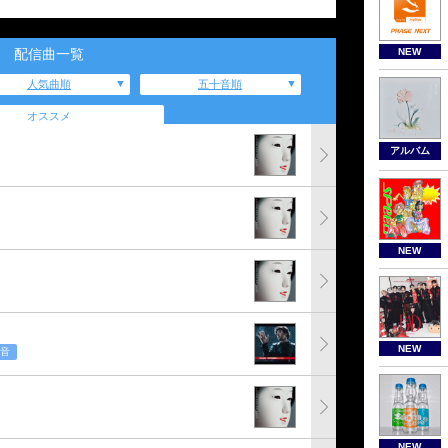
NEW
配信曲一覧
人気曲順
五十音順
オススメ
アルバム
NEW
NEW
音
NEW