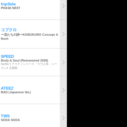
fripSide
PHASE NEXT
コブクロ
ー花たちの詩ーKOBUKURO Concept A
lbum
SPEED
Body & Soul (Remastered 2026)
Netflixリアリティシリーズ「ラヴ上等」シー
ズン2 主題歌
ATEEZ
BAD (Japanese Ver.)
TWS
SODA SODA