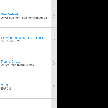
Red Velvet
Velvet Summer - Summer Mini Album
TOMORROW X TOGETHER
Nice to Meet Ya
Travis Japan
On My Road (Stadium ver.)
ME:I
花咲く道