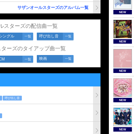
サザンオールスターズのアルバム一覧
NEW
ルスターズの配信曲一覧
シングル
呼び出し音
一覧
一覧
NEW
スターズのタイアップ曲一覧
映画
CM
一覧
一覧
NEW
呼び出し音
NEW
NEW