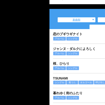
新曲順
恋のブギウギナイト
アルバム
シングル
ジャンヌ・ダルクによろしく
アルバム
シングル
桜、ひらり
アルバム
シングル
TSUNAMI
シングル
着うた
オルゴール
呼び出し
暮れゆく街のふたり
アルバム
シングル