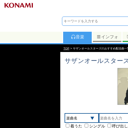
音楽
インフォ
TOP
> サザンオールスターズのおすすめ配信曲一
サザンオールスター
着うた
シングル
呼び出し